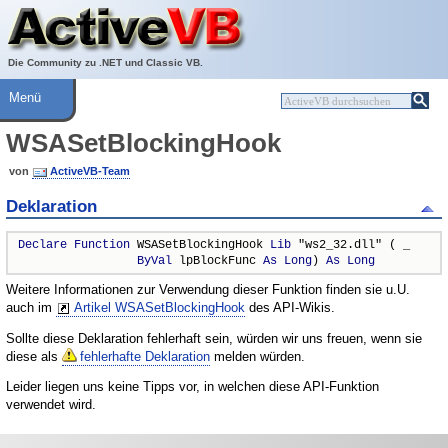
Über ActiveVB
Hilfe
Die Community zu .NET und Classic VB.
Menü
WSASetBlockingHook
von
ActiveVB-Team
Deklaration
Declare
Function
 WSASetBlockingHook 
Lib
 "ws2_32.dll" ( _

ByVal
 lpBlockFunc 
As
Long
) 
As
Long
Weitere Informationen zur Verwendung dieser Funktion finden sie u.U.
auch im
Artikel WSASetBlockingHook
des API-Wikis.
Sollte diese Deklaration fehlerhaft sein, würden wir uns freuen, wenn sie
diese als
fehlerhafte Deklaration
melden würden.
Leider liegen uns keine Tipps vor, in welchen diese API-Funktion
verwendet wird.