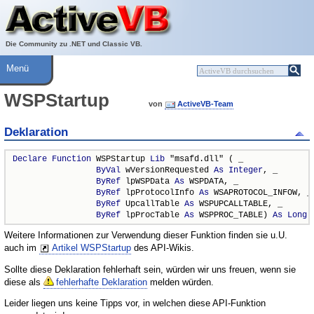
Über ActiveVB
Hilfe
Die Community zu .NET und Classic VB.
Menü
WSPStartup
von
ActiveVB-Team
Deklaration
Declare
Function
 WSPStartup 
Lib
 "msafd.dll" ( _

ByVal
 wVersionRequested 
As
Integer
, _

ByRef
 lpWSPData 
As
 WSPDATA, _

ByRef
 lpProtocolInfo 
As
 WSAPROTOCOL_INFOW, _

ByRef
 UpcallTable 
As
 WSPUPCALLTABLE, _

ByRef
 lpProcTable 
As
 WSPPROC_TABLE) 
As
Long
Weitere Informationen zur Verwendung dieser Funktion finden sie u.U.
auch im
Artikel WSPStartup
des API-Wikis.
Sollte diese Deklaration fehlerhaft sein, würden wir uns freuen, wenn sie
diese als
fehlerhafte Deklaration
melden würden.
Leider liegen uns keine Tipps vor, in welchen diese API-Funktion