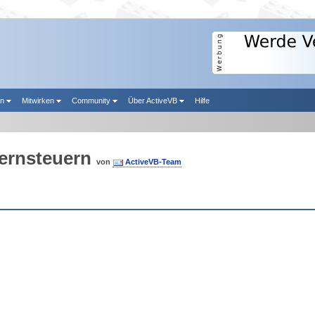
en
Mitwirken
Community
Über ActiveVB
Hilfe
ernsteuern
von
ActiveVB-Team