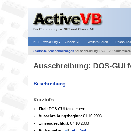
Die Community zu .NET und Classic VB.
.NET-Entwicklung
Classic VB
Weitere Foren
Ressourc
Startseite
/
Ausschreibungen
/ Ausschreibung: DOS-GUI fernsteuern
Ausschreibung: DOS-GUI f
Beschreibung
Kurzinfo
Titel:
DOS-GUI fernsteuern
Ausschreibungsbeginn:
01.10.2003
Einsendeschluß:
07.10.2003
Auftraggeber:
Fritz Raab