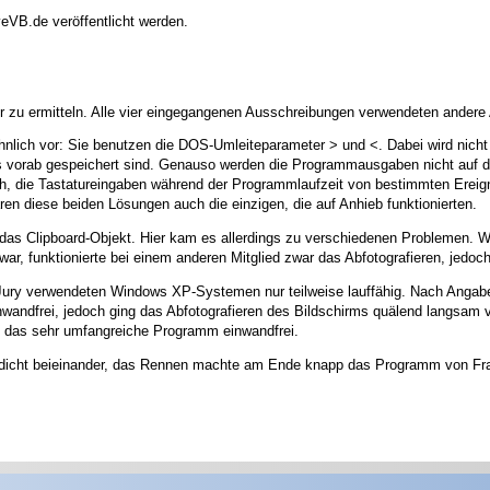
eVB.de veröffentlicht werden.
er zu ermitteln. Alle vier eingegangenen Ausschreibungen verwendeten ander
lich vor: Sie benutzen die DOS-Umleiteparameter > und <. Dabei wird nicht d
its vorab gespeichert sind. Genauso werden die Programmausgaben nicht auf d
lich, die Tastatureingaben während der Programmlaufzeit von bestimmten Ere
en diese beiden Lösungen auch die einzigen, die auf Anhieb funktionierten.
as Clipboard-Objekt. Hier kam es allerdings zu verschiedenen Problemen. 
r, funktionierte bei einem anderen Mitglied zwar das Abfotografieren, jedoc
Jury verwendeten Windows XP-Systemen nur teilweise lauffähig. Nach Angabe
nwandfrei, jedoch ging das Abfotografieren des Bildschirms quälend langsam 
e das sehr umfangreiche Programm einwandfrei.
iv dicht beieinander, das Rennen machte am Ende knapp das Programm von Fra