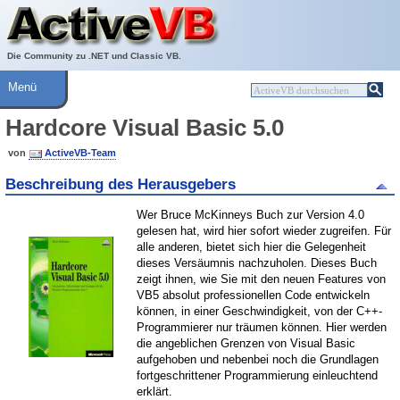
Über ActiveVB
Hilfe
Die Community zu .NET und Classic VB.
Menü
Hardcore Visual Basic 5.0
von
ActiveVB-Team
Beschreibung des Herausgebers
Wer Bruce McKinneys Buch zur Version 4.0
gelesen hat, wird hier sofort wieder zugreifen. Für
alle anderen, bietet sich hier die Gelegenheit
dieses Versäumnis nachzuholen. Dieses Buch
zeigt ihnen, wie Sie mit den neuen Features von
VB5 absolut professionellen Code entwickeln
können, in einer Geschwindigkeit, von der C++-
Programmierer nur träumen können. Hier werden
die angeblichen Grenzen von Visual Basic
aufgehoben und nebenbei noch die Grundlagen
fortgeschrittener Programmierung einleuchtend
erklärt.