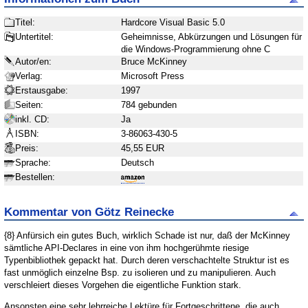
Titel:
Hardcore Visual Basic 5.0
Untertitel:
Geheimnisse, Abkürzungen und Lösungen für
die Windows-Programmierung ohne C
Autor/en:
Bruce McKinney
Verlag:
Microsoft Press
Erstausgabe:
1997
Seiten:
784 gebunden
inkl. CD:
Ja
ISBN:
3-86063-430-5
Preis:
45,55 EUR
Sprache:
Deutsch
Bestellen:
Kommentar von Götz Reinecke
{8} Anfürsich ein gutes Buch, wirklich Schade ist nur, daß der McKinney
sämtliche API-Declares in eine von ihm hochgerühmte riesige
Typenbibliothek gepackt hat. Durch deren verschachtelte Struktur ist es
fast unmöglich einzelne Bsp. zu isolieren und zu manipulieren. Auch
verschleiert dieses Vorgehen die eigentliche Funktion stark.
Ansonsten eine sehr lehrreiche Lektüre für Fortgeschrittene, die auch