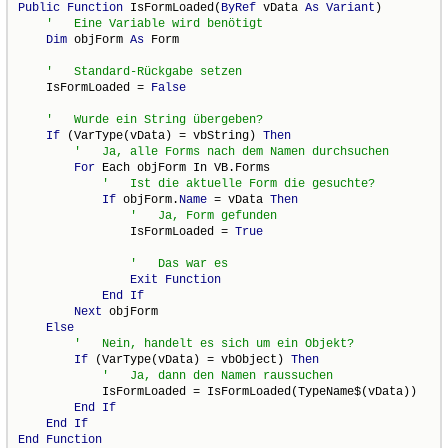
Public
Function
 IsFormLoaded(
ByRef
 vData 
As
Variant
)

Dim
 objForm 
As
 Form

    IsFormLoaded = 
False
If
 (VarType(vData) = vbString) 
Then
For
 Each objForm In VB.Forms

If
 objForm.
Name
 = vData 
Then
                IsFormLoaded = 
True
Exit
Function
End
If
Next
 objForm

Else
If
 (VarType(vData) = vbObject) 
Then
            IsFormLoaded = IsFormLoaded(TypeName$(vData))

End
If
End
If
End
Function