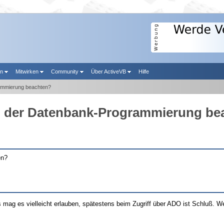
en
Mitwirken
Community
Über ActiveVB
Hilfe
ammierung beachten?
i der Datenbank-Programmierung be
en?
 mag es vielleicht erlauben, spätestens beim Zugriff über ADO ist Schluß. 