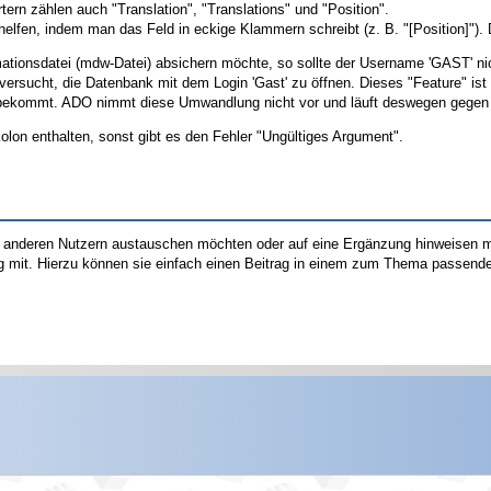
ern zählen auch "Translation", "Translations" und "Position".
 helfen, indem man das Feld in eckige Klammern schreibt (z. B. "[Position]").
ationsdatei (mdw-Datei) absichern möchte, so sollte der Username 'GAST' n
ersucht, die Datenbank mit dem Login 'Gast' zu öffnen. Dieses "Feature" ist 
tbekommt. ADO nimmt diese Umwandlung nicht vor und läuft deswegen gegen
on enthalten, sonst gibt es den Fehler "Ungültiges Argument".
t anderen Nutzern austauschen möchten oder auf eine Ergänzung hinweisen möc
 mit. Hierzu können sie einfach einen Beitrag in einem zum Thema passende