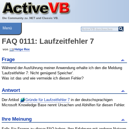
Über ActiveVB
Hilfe
Die Community zu .NET und Classic VB.
Menü
FAQ 0111: Laufzeitfehler 7
von
Helge Rex
Frage
Während der Ausführung meiner Anwendung erhalte ich den die Meldung
'Laufzeitfehler 7: Nicht genügend Speicher'.
Was ist das und wie vermeide ich diesen Fehler?
Antwort
Der Artikel
Gründe für Laufzeitfehler 7
in der deutschsprachigen
Microsoft Knowledge Base nennt Ursachen und Abhilfen für diesen Fehler.
Ihre Meinung
Falls Sie Fragen zu dieser FAQ haben, Ihre Erfahrung mit anderen Nutzern