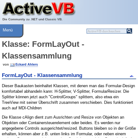
Über ActiveVB
Hilfe
Die Community zu .NET und Classic VB.
Menü
Klasse: FormLayOut -
Klassensammlung
von
Eckard Ahlers
FormLayOut - Klassensammlung
Dieser Baukasten beinhaltet Klassen, mit denen man das Formular-Design
komfortabel abhandeln kann: H-Splitter, V-Splitter, FormularResizer. Die
Splitter können jetzt auch "ControlGroups" splittern, also etwa ein
TreeView mit seiner Überschrift zusammen verschieben. Dies funktioniert
auch auf MDI-Children
Die Klasse cAlign dient zum Ausrichten und Resize von Objekten an
Objekten oder Containersteuerelement oder beides. Es werden nur
angegebene Controls ausgerichtet/resized. Buttons bleiben so in der Größe
erhalten, können aber z.B. unten links im Formular, oder neben einem