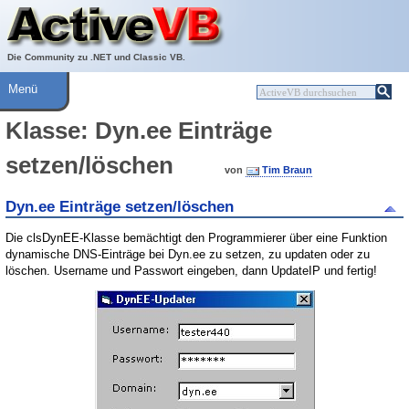
Über ActiveVB
Hilfe
Die Community zu .NET und Classic VB.
Menü
Klasse: Dyn.ee Einträge
setzen/löschen
von
Tim Braun
Dyn.ee Einträge setzen/löschen
Die clsDynEE-Klasse bemächtigt den Programmierer über eine Funktion
dynamische DNS-Einträge bei Dyn.ee zu setzen, zu updaten oder zu
löschen. Username und Passwort eingeben, dann UpdateIP und fertig!