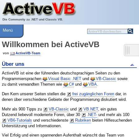
Über ActiveVB
Hilfe
Die Community zu .NET und Classic VB.
Menü
Willkommen bei ActiveVB
von
ActiveVB-Team
Über uns
ActiveVB ist eine der führenden deutschsprachigen Seiten zu den
Programmiersprachen
Visual Basic .NET
und
VB-Classic
sowie
zu damit verwandten Themen wie
C#
und
VBA
.
Den Kern unserer Seiten stellen die
frei zugänglichen Foren
dar, in
denen über verschiedene Gebiete der Programmierung diskutiert wird.
Mehr als 900 Tipps zu
VB-Classic
und
VB.NET
, ein gutes
Dutzend liebevoll moderierte Foren, über 30
.NET-
und mehr als 100
VB6-Tutorials
und verschiedenste
Rubriken
bieten Hilfesuchenden
Unterstützung und Informationen.
Viel Erfolg und einen spannenden Aufenthalt wünscht das Team von