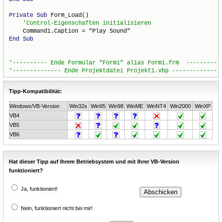
Private
Sub
 Form_Load()

End
Sub
Tipp-Kompatibilität:
Windows/VB-Version
Win32s
Win95
Win98
WinME
WinNT4
Win2000
WinXP
VB4
VB5
VB6
Hat dieser Tipp auf Ihrem Betriebsystem und mit Ihrer VB-Version
funktioniert?
Ja, funktioniert!
Nein, funktioniert nicht bei mir!