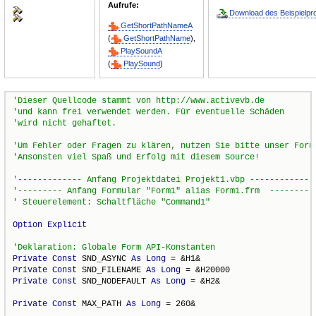
Aufrufe:
Download des Beispielpro
GetShortPathNameA
(
GetShortPathName
),
PlaySoundA
(
PlaySound
)
Option
Explicit
Private
Const
 SND_ASYNC 
As
Long
Private
Const
 SND_FILENAME 
As
Long
Private
Const
 SND_NODEFAULT 
As
Long
 = &H2&

Private
Const
 MAX_PATH 
As
Long
 = 260&
