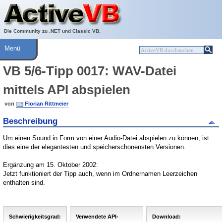
Über ActiveVB
Hilfe
Die Community zu .NET und Classic VB.
Menü
VB 5/6-Tipp 0017: WAV-Datei
mittels API abspielen
von
Florian Rittmeier
Beschreibung
Um einen Sound in Form von einer Audio-Datei abspielen zu können, ist
dies eine der elegantesten und speicherschonensten Versionen.
Ergänzung am 15. Oktober 2002:
Jetzt funktioniert der Tipp auch, wenn im Ordnernamen Leerzeichen
enthalten sind.
Schwierigkeitsgrad:
Verwendete API-
Download: