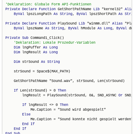
Private
Declare
Function
 GetShortPathName 
Lib
 "kernel32" 
Alia
ByVal
 lpszLongPath 
As
String
, 
ByVal
 lpszShortPath 
As
Stri
Private
Declare
Function
 PlaySound 
Lib
 "winmm.dll" 
Alias
 "Pla
ByVal
 lpszName 
As
String
, 
ByVal
 hModule 
As
Long
, 
ByVal
 dw
Private
Sub
 Command1_Click()

Dim
 lngPuffer 
As
Long
Dim
 lngResult 
As
Long
Dim
 strSound 
As
String
    strSound = Space$(MAX_PATH)

    GetShortPathName "Sound.wav", strSound, Len(strSound)

If
 Len(strSound) > 0 
Then
        lngResult = PlaySound(strSound, 0&, SND_ASYNC 
Or
 SND_
If
 lngResult <> 0 
Then
            Me.Caption = "Sound wird abgespielt"

Else
            Me.Caption = "Sound konnte nicht gespielt werden"

End
If
End
If
End
Sub