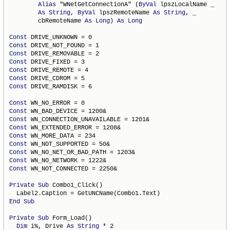
Alias
 "WNetGetConnectionA" (
ByVal
 lpszLocalName _

As
String
, 
ByVal
 lpszRemoteName 
As
String
, _

        cbRemoteName 
As
Long
) 
As
Long
Const
Const
Const
Const
Const
Const
Const
 DRIVE_RAMDISK = 6

Const
Const
Const
Const
Const
Const
Const
Const
Const
 WN_NOT_CONNECTED = 2250&

Private
Sub
 Combo1_Click()

End
Sub
Private
Sub
 Form_Load()

Dim
 i%, Drive 
As
String
 * 2
