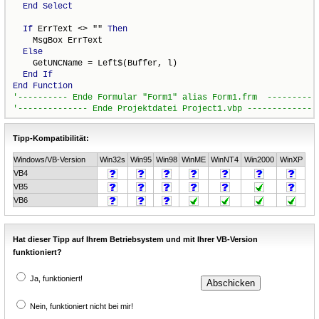
End
Select
If
 ErrText <> "" 
Then
    MsgBox ErrText

Else
    GetUNCName = Left$(Buffer, l)

End
If
End
Function
Tipp-Kompatibilität:
Windows/VB-Version
Win32s
Win95
Win98
WinME
WinNT4
Win2000
WinXP
VB4
VB5
VB6
Hat dieser Tipp auf Ihrem Betriebsystem und mit Ihrer VB-Version
funktioniert?
Ja, funktioniert!
Nein, funktioniert nicht bei mir!