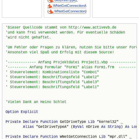
(
GetDriveType
),
WNetGetConnectionA
(
WNetGetConnection
)
Option
Explicit
Private
Declare
Function
 GetDriveType 
Lib
 "kernel32" _

Alias
 "GetDriveTypeA" (
ByVal
 nDrive 
As
String
) 
As
Lon
Private
Declare
Function
 WNetGetConnection 
Lib
 "mpr.dll" _
