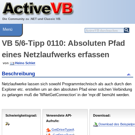
Über ActiveVB
Hilfe
Die Community zu .NET und Classic VB.
Menü
VB 5/6-Tipp 0110: Absoluten Pfad
eines Netzlaufwerks erfassen
von
Heino Schlet
Beschreibung
Netzlaufwerke lassen sich sowohl Programmtechnisch als auch durch den
Explorer etc. erstellen um an den absoluten Pfad einer solchen Verbindung
zu gelangen muß die 'WNetGetConnection' in der 'mpr.dll' bemüht werden.
Schwierigkeitsgrad:
Verwendete API-
Download:
Aufrufe:
Download des Beispielpro
GetDriveTypeA