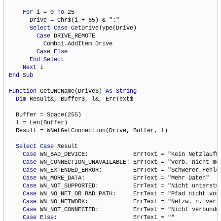
For
 i = 0 
To
 25

      Drive = Chr$(i + 65) & ":"

Select
Case
 GetDriveType(Drive)

Case
 DRIVE_REMOTE

          Combo1.AddItem Drive

Case
Else
End
Select
Next
End
Sub
Function
 GetUNCName(Drive$) 
As
String
Dim
 Result&, Buffer$, l&, ErrText$

  Buffer = Space(255)

  l = Len(Buffer)

  Result = WNetGetConnection(Drive, Buffer, l)

Select
Case
 Result

Case
 WN_BAD_DEVICE:             ErrText = "Kein Netzlaufwe
Case
 WN_CONNECTION_UNAVAILABLE: ErrText = "Verb. nicht mög
Case
 WN_EXTENDED_ERROR:         ErrText = "Schwerer Fehler
Case
 WN_MORE_DATA:              ErrText = "Mehr Daten"

Case
 WN_NOT_SUPPORTED:          ErrText = "Nicht unterstüt
Case
 WN_NO_NET_OR_BAD_PATH:     ErrText = "Pfad nicht vorh
Case
 WN_NO_NETWORK:             ErrText = "Netzw. n. verfü
Case
 WN_NOT_CONNECTED:          ErrText = "Nicht verbunden
Case
Else
:                      ErrText = ""
