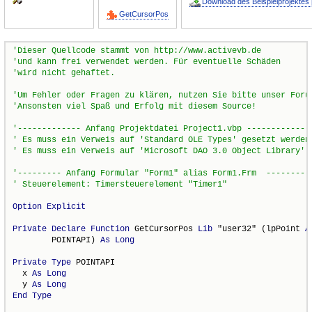
Download des Beispielprojektes 
GetCursorPos
Option
Explicit
Private
Declare
Function
 GetCursorPos 
Lib
 "user32" (lpPoint 
A
        POINTAPI) 
As
Long
Private
Type
 POINTAPI

  x 
As
Long
  y 
As
Long
End
Type