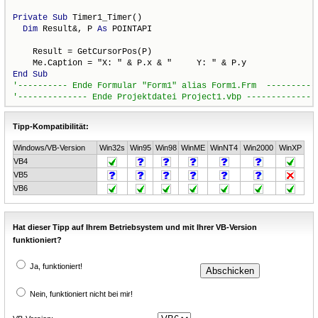
Private
Sub
 Timer1_Timer()

Dim
 Result&, P 
As
 POINTAPI

    Result = GetCursorPos(P)

End
Sub
Tipp-Kompatibilität:
Windows/VB-Version
Win32s
Win95
Win98
WinME
WinNT4
Win2000
WinXP
VB4
VB5
VB6
Hat dieser Tipp auf Ihrem Betriebsystem und mit Ihrer VB-Version
funktioniert?
Ja, funktioniert!
Nein, funktioniert nicht bei mir!