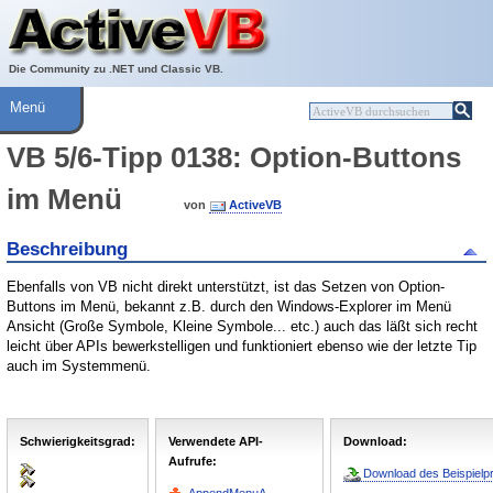
Über ActiveVB
Hilfe
Die Community zu .NET und Classic VB.
Menü
VB 5/6-Tipp 0138: Option-Buttons
im Menü
von
ActiveVB
Beschreibung
Ebenfalls von VB nicht direkt unterstützt, ist das Setzen von Option-
Buttons im Menü, bekannt z.B. durch den Windows-Explorer im Menü
Ansicht (Große Symbole, Kleine Symbole... etc.) auch das läßt sich recht
leicht über APIs bewerkstelligen und funktioniert ebenso wie der letzte Tip
auch im Systemmenü.
Schwierigkeitsgrad:
Verwendete API-
Download:
Aufrufe:
Download des Beispielpr