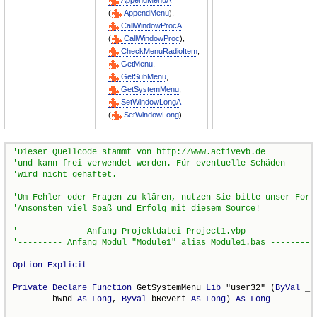
AppendMenuA
(
AppendMenu
),
CallWindowProcA
(
CallWindowProc
),
CheckMenuRadioItem
,
GetMenu
,
GetSubMenu
,
GetSystemMenu
,
SetWindowLongA
(
SetWindowLong
)
Option
Explicit
Private
Declare
Function
 GetSystemMenu 
Lib
 "user32" (
ByVal
 _

        hwnd 
As
Long
, 
ByVal
 bRevert 
As
Long
) 
As
Long