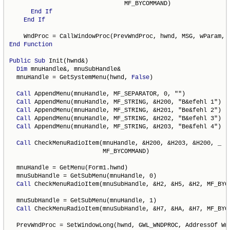
                                MF_BYCOMMAND)

End
If
End
If
End
Function
Public
Sub
 Init(hwnd&)

Dim
 mnuHandle&, mnuSubHandle&

  mnuHandle = GetSystemMenu(hwnd, 
False
)

Call
 AppendMenu(mnuHandle, MF_SEPARATOR, 0, "")

Call
 AppendMenu(mnuHandle, MF_STRING, &H200, "B&efehl 1")

Call
 AppendMenu(mnuHandle, MF_STRING, &H201, "Be&fehl 2")

Call
 AppendMenu(mnuHandle, MF_STRING, &H202, "B&efehl 3")

Call
 AppendMenu(mnuHandle, MF_STRING, &H203, "Be&fehl 4")

Call
 CheckMenuRadioItem(mnuHandle, &H200, &H203, &H200, _

                          MF_BYCOMMAND)

  mnuHandle = GetMenu(Form1.hwnd)

  mnuSubHandle = GetSubMenu(mnuHandle, 0)

Call
 CheckMenuRadioItem(mnuSubHandle, &H2, &H5, &H2, MF_BYCO
  mnuSubHandle = GetSubMenu(mnuHandle, 1)

Call
 CheckMenuRadioItem(mnuSubHandle, &H7, &HA, &H7, MF_BYCO