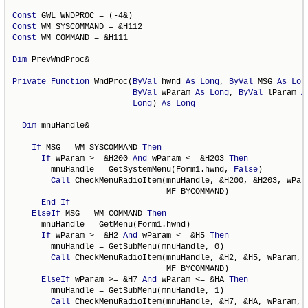
Const
Const
Const
 WM_COMMAND = &H111

Dim
 PrevWndProc&

Private
Function
 WndProc(
ByVal
 hwnd 
As
Long
, 
ByVal
 MSG 
As
Lon
ByVal
 wParam 
As
Long
, 
ByVal
 lParam 
A
Long
) 
As
Long
Dim
 mnuHandle&

If
 MSG = WM_SYSCOMMAND 
Then
If
 wParam >= &H200 
And
 wParam <= &H203 
Then
        mnuHandle = GetSystemMenu(Form1.hwnd, 
False
)

Call
 CheckMenuRadioItem(mnuHandle, &H200, &H203, wPara
                                MF_BYCOMMAND)

End
If
ElseIf
 MSG = WM_COMMAND 
Then
      mnuHandle = GetMenu(Form1.hwnd)

If
 wParam >= &H2 
And
 wParam <= &H5 
Then
        mnuHandle = GetSubMenu(mnuHandle, 0)

Call
 CheckMenuRadioItem(mnuHandle, &H2, &H5, wParam, _
                                MF_BYCOMMAND)

ElseIf
 wParam >= &H7 
And
 wParam <= &HA 
Then
        mnuHandle = GetSubMenu(mnuHandle, 1)

Call
 CheckMenuRadioItem(mnuHandle, &H7, &HA, wParam, _