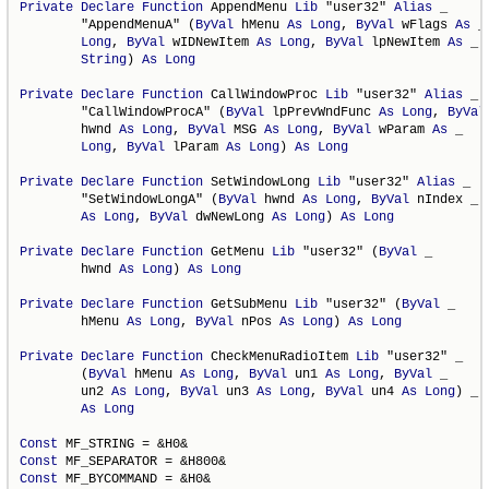
Private
Declare
Function
 AppendMenu 
Lib
 "user32" 
Alias
 _

        "AppendMenuA" (
ByVal
 hMenu 
As
Long
, 
ByVal
 wFlags 
As
 _

Long
, 
ByVal
 wIDNewItem 
As
Long
, 
ByVal
 lpNewItem 
As
 _

String
) 
As
Long
Private
Declare
Function
 CallWindowProc 
Lib
 "user32" 
Alias
 _

        "CallWindowProcA" (
ByVal
 lpPrevWndFunc 
As
Long
, 
ByVal
        hwnd 
As
Long
, 
ByVal
 MSG 
As
Long
, 
ByVal
 wParam 
As
 _

Long
, 
ByVal
 lParam 
As
Long
) 
As
Long
Private
Declare
Function
 SetWindowLong 
Lib
 "user32" 
Alias
 _

        "SetWindowLongA" (
ByVal
 hwnd 
As
Long
, 
ByVal
 nIndex _

As
Long
, 
ByVal
 dwNewLong 
As
Long
) 
As
Long
Private
Declare
Function
 GetMenu 
Lib
 "user32" (
ByVal
 _

        hwnd 
As
Long
) 
As
Long
Private
Declare
Function
 GetSubMenu 
Lib
 "user32" (
ByVal
 _

        hMenu 
As
Long
, 
ByVal
 nPos 
As
Long
) 
As
Long
Private
Declare
Function
 CheckMenuRadioItem 
Lib
 "user32" _

        (
ByVal
 hMenu 
As
Long
, 
ByVal
 un1 
As
Long
, 
ByVal
 _

        un2 
As
Long
, 
ByVal
 un3 
As
Long
, 
ByVal
 un4 
As
Long
) _

As
Long
Const
Const
Const
 MF_BYCOMMAND = &H0&
