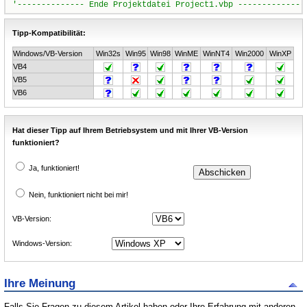
Tipp-Kompatibilität:
Windows/VB-Version
Win32s
Win95
Win98
WinME
WinNT4
Win2000
WinXP
VB4
VB5
VB6
Hat dieser Tipp auf Ihrem Betriebsystem und mit Ihrer VB-Version
funktioniert?
Ja, funktioniert!
Nein, funktioniert nicht bei mir!
VB-Version:
Windows-Version:
Ihre Meinung
Falls Sie Fragen zu diesem Artikel haben oder Ihre Erfahrung mit anderen