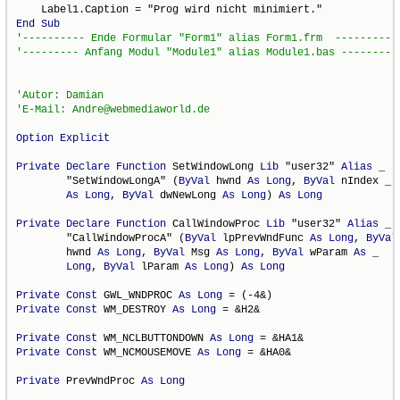
End
Sub
Option
Explicit
Private
Declare
Function
 SetWindowLong 
Lib
 "user32" 
Alias
 _

        "SetWindowLongA" (
ByVal
 hwnd 
As
Long
, 
ByVal
 nIndex _

As
Long
, 
ByVal
 dwNewLong 
As
Long
) 
As
Long
Private
Declare
Function
 CallWindowProc 
Lib
 "user32" 
Alias
 _

        "CallWindowProcA" (
ByVal
 lpPrevWndFunc 
As
Long
, 
ByVal
        hwnd 
As
Long
, 
ByVal
 Msg 
As
Long
, 
ByVal
 wParam 
As
 _

Long
, 
ByVal
 lParam 
As
Long
) 
As
Long
Private
Const
 GWL_WNDPROC 
As
Long
Private
Const
 WM_DESTROY 
As
Long
 = &H2&

Private
Const
 WM_NCLBUTTONDOWN 
As
Long
Private
Const
 WM_NCMOUSEMOVE 
As
Long
 = &HA0&

Private
 PrevWndProc 
As
Long