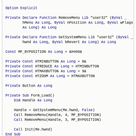
Option
Explicit
Private
Declare
Function
 RemoveMenu 
Lib
 "user32" (
ByVal
 _

        hMenu 
As
Long
, 
ByVal
 nPosition 
As
Long
, 
ByVal
 wFlags _
As
Long
) 
As
Long
Private
Declare
Function
 GetSystemMenu 
Lib
 "user32" (
ByVal
 _

        hwnd 
As
Long
, 
ByVal
 bRevert 
As
Long
) 
As
Long
Const
 MF_BYPOSITION 
As
Long
 = &H400&

Private
Const
 HTMINBUTTON 
As
Long
Private
Const
 HTREDUCE 
As
Long
Private
Const
 HTMAXBUTTON 
As
Long
Private
Const
 HTZOOM 
As
Long
 = HTMAXBUTTON

Private
 Button 
As
Long
Private
Sub
 Form_Load()

Dim
 Handle 
As
Long
    Handle = GetSystemMenu(Me.hwnd, 
False
)

Call
 RemoveMenu(Handle, 4, MF_BYPOSITION)

Call
 RemoveMenu(Handle, 3, MF_BYPOSITION)

Call
End
Sub