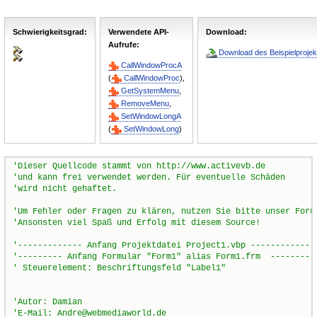
Schwierigkeitsgrad:
Verwendete API-
Download:
Aufrufe:
Download des Beispielprojek
CallWindowProcA
(
CallWindowProc
),
GetSystemMenu
,
RemoveMenu
,
SetWindowLongA
(
SetWindowLong
)