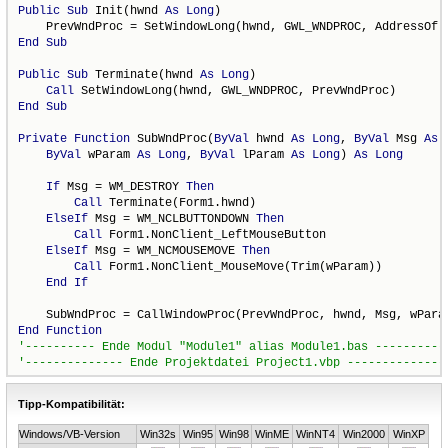
Public
Sub
 Init(hwnd 
As
Long
)

End
Sub
Public
Sub
 Terminate(hwnd 
As
Long
)

Call
End
Sub
Private
Function
 SubWndProc(
ByVal
 hwnd 
As
Long
, 
ByVal
 Msg 
As
ByVal
 wParam 
As
Long
, 
ByVal
 lParam 
As
Long
) 
As
Long
If
 Msg = WM_DESTROY 
Then
Call
 Terminate(Form1.hwnd)

ElseIf
 Msg = WM_NCLBUTTONDOWN 
Then
Call
 Form1.NonClient_LeftMouseButton

ElseIf
 Msg = WM_NCMOUSEMOVE 
Then
Call
 Form1.NonClient_MouseMove(Trim(wParam))

End
If
End
Function
Tipp-Kompatibilität:
Windows/VB-Version
Win32s
Win95
Win98
WinME
WinNT4
Win2000
WinXP