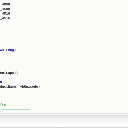
_4M08

_4S08

_4M16

_4S16

As
Long
)

en(Caps))

n
ductName, vbUnicode)
