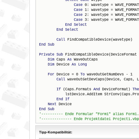
Case
 0: wavetype = WAVE_FORMAT
Case
 1: wavetype = WAVE_FORMAT
Case
 2: wavetype = WAVE_FORMAT
Case
 3: wavetype = WAVE_FORMAT
End
Select
End
Select
Call
End
Sub
Private
Sub
 FindCompatibleDevice(DeviceFormat 
Dim
 Caps 
As
 WaveOutCaps

Dim
 Device 
As
Long
For
 Device = 0 
To
 waveOutGetNumDevs - 1

Call
 waveOutGetDevCaps(Device, Caps, L
If
 (Caps.Formats 
And
 DeviceFormat) 
The
            lstDevice.AddItem StrConv(Caps.Pro
End
If
Next
End
Sub
Tipp-Kompatibilität: