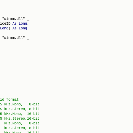
 "winmm.dll" _

iceID 
As
Long
, _

Long
) 
As
Long
 "winmm.dll" _
