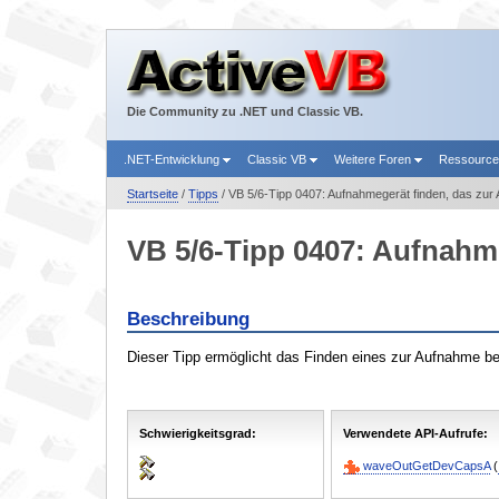
Die Community zu .NET und Classic VB.
.NET-Entwicklung
Classic VB
Weitere Foren
Ressourc
Startseite
/
Tipps
/ VB 5/6-Tipp 0407: Aufnahmegerät finden, das zur
VB 5/6-Tipp 0407: Aufnahm
Beschreibung
Dieser Tipp ermöglicht das Finden eines zur Aufnahme be
Schwierigkeitsgrad:
Verwendete API-Aufrufe:
waveOutGetDevCapsA
(