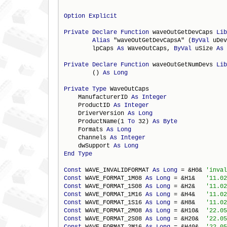
Option
Explicit
Private
Declare
Function
 waveOutGetDevCaps 
Lib
Alias
 "waveOutGetDevCapsA" (
ByVal
 uDev
        lpCaps 
As
 WaveOutCaps, 
ByVal
 uSize 
As
Private
Declare
Function
 waveOutGetNumDevs 
Lib
        () 
As
Long
Private
Type
 WaveOutCaps

    ManufacturerID 
As
Integer
    ProductID 
As
Integer
    DriverVersion 
As
Long
    ProductName(1 
To
 32) 
As
Byte
    Formats 
As
Long
    Channels 
As
Integer
    dwSupport 
As
Long
End
Type
Const
 WAVE_INVALIDFORMAT 
As
Long
 = &H0& 
Const
 WAVE_FORMAT_1M08 
As
Long
 = &H1&   
Const
 WAVE_FORMAT_1S08 
As
Long
 = &H2&   
Const
 WAVE_FORMAT_1M16 
As
Long
 = &H4&   
Const
 WAVE_FORMAT_1S16 
As
Long
 = &H8&   
Const
 WAVE_FORMAT_2M08 
As
Long
 = &H10&  
Const
 WAVE_FORMAT_2S08 
As
Long
 = &H20&  
Const
 WAVE_FORMAT_2M16 
As
Long
 = &H40&  