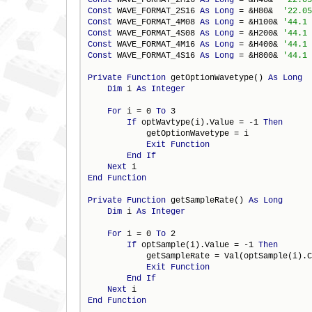
Const
 WAVE_FORMAT_2S16 
As
Long
 = &H80&  
Const
 WAVE_FORMAT_4M08 
As
Long
 = &H100& 
Const
 WAVE_FORMAT_4S08 
As
Long
 = &H200& 
Const
 WAVE_FORMAT_4M16 
As
Long
 = &H400& 
Const
 WAVE_FORMAT_4S16 
As
Long
 = &H800& 
Private
Function
 getOptionWavetype() 
As
Long
Dim
 i 
As
Integer
For
 i = 0 
To
 3

If
 optWavtype(i).Value = -1 
Then
            getOptionWavetype = i

Exit
Function
End
If
Next
End
Function
Private
Function
 getSampleRate() 
As
Long
Dim
 i 
As
Integer
For
 i = 0 
To
 2

If
 optSample(i).Value = -1 
Then
            getSampleRate = Val(optSample(i).C
Exit
Function
End
If
Next
End
Function