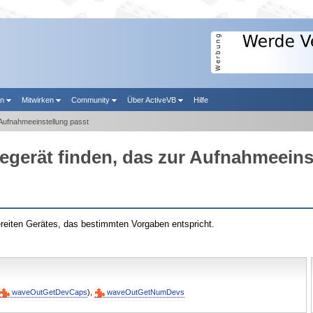
en
Mitwirken
Community
Über ActiveVB
Hilfe
 Aufnahmeeinstellung passt
egerät finden, das zur Aufnahmeeins
reiten Gerätes, das bestimmten Vorgaben entspricht.
waveOutGetDevCaps
),
waveOutGetNumDevs