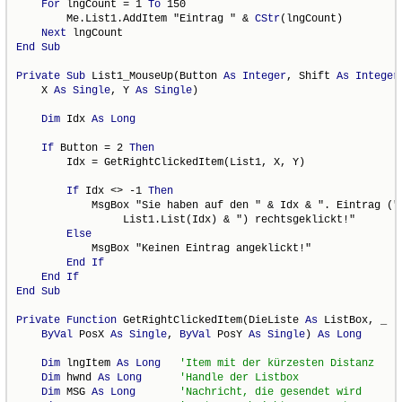
For
 lngCount = 1 
To
 150

        Me.List1.AddItem "Eintrag " & 
CStr
(lngCount)

Next
End
Sub
Private
Sub
 List1_MouseUp(Button 
As
Integer
, Shift 
As
Integer
    X 
As
Single
, Y 
As
Single
)

Dim
 Idx 
As
Long
If
 Button = 2 
Then
        Idx = GetRightClickedItem(List1, X, Y)

If
 Idx <> -1 
Then
            MsgBox "Sie haben auf den " & Idx & ". Eintrag (" 
                 List1.List(Idx) & ") rechtsgeklickt!"

Else
            MsgBox "Keinen Eintrag angeklickt!"

End
If
End
If
End
Sub
Private
Function
 GetRightClickedItem(DieListe 
As
 ListBox, _

ByVal
 PosX 
As
Single
, 
ByVal
 PosY 
As
Single
) 
As
Long
Dim
 lngItem 
As
Long
Dim
 hwnd 
As
Long
Dim
 MSG 
As
Long