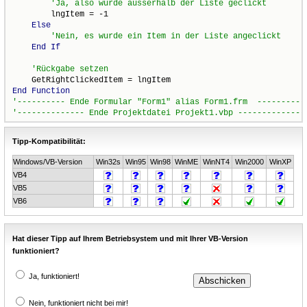
        lngItem = -1

Else
End
If
End
Function
Tipp-Kompatibilität:
Windows/VB-Version
Win32s
Win95
Win98
WinME
WinNT4
Win2000
WinXP
VB4
VB5
VB6
Hat dieser Tipp auf Ihrem Betriebsystem und mit Ihrer VB-Version
funktioniert?
Ja, funktioniert!
Nein, funktioniert nicht bei mir!