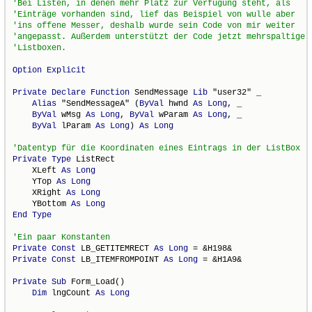
Option
Explicit
Private
Declare
Function
 SendMessage 
Lib
 "user32" _

Alias
 "SendMessageA" (
ByVal
 hwnd 
As
Long
, _

ByVal
 wMsg 
As
Long
, 
ByVal
 wParam 
As
Long
, _

ByVal
 lParam 
As
Long
) 
As
Long
Private
Type
 ListRect

    XLeft 
As
Long
    YTop 
As
Long
    XRight 
As
Long
    YBottom 
As
Long
End
Type
Private
Const
 LB_GETITEMRECT 
As
Long
Private
Const
 LB_ITEMFROMPOINT 
As
Long
 = &H1A9&

Private
Sub
 Form_Load()

Dim
 lngCount 
As
Long