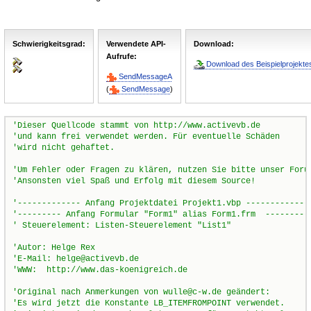
Schwierigkeitsgrad:
Verwendete API-
Download:
Aufrufe:
Download des Beispielprojektes
SendMessageA
(
SendMessage
)