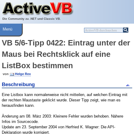
Über ActiveVB
Hilfe
Die Community zu .NET und Classic VB.
Menü
VB 5/6-Tipp 0422: Eintrag unter der
Maus bei Rechtsklick auf eine
ListBox bestimmen
von
Helge Rex
Beschreibung
Eine Listbox kann normalerweise nicht mitteilen, auf welchen Eintrag mit
der rechten Maustaste geklickt wurde. Dieser Tipp zeigt, wie man es
herausfinden kann.
Änderung am 08. März 2003: Kleinere Fehler wurden behoben. Nähere
Infos im Sourcecode.
Update am 23. September 2004 von Herfried K. Wagner: Die API-
Deklaration wurde korrigiert.