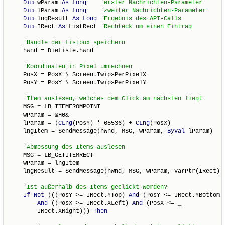
Dim
 wParam 
As
Long
Dim
 lParam 
As
Long
Dim
 lngResult 
As
Long
Dim
 IRect 
As
 ListRect 
    hwnd = DieListe.hwnd

    PosX = PosX \ Screen.TwipsPerPixelX

    PosY = PosY \ Screen.TwipsPerPixelY

    MSG = LB_ITEMFROMPOINT

    wParam = &H0&

    lParam = (
CLng
(PosY) * 65536) + 
CLng
(PosX)

    lngItem = SendMessage(hwnd, MSG, wParam, 
ByVal
 lParam)

    MSG = LB_GETITEMRECT

    wParam = lngItem

    lngResult = SendMessage(hwnd, MSG, wParam, VarPtr(IRect))

If
Not
 (((PosY >= IRect.YTop) 
And
 (PosY <= IRect.YBottom))
And
 ((PosX >= IRect.XLeft) 
And
 (PosX <= _

        IRect.XRight))) 
Then