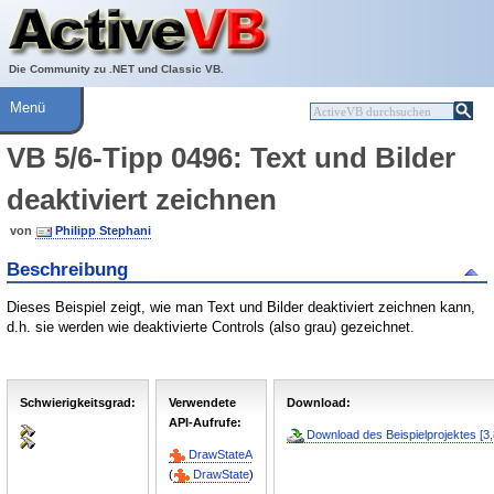
Über ActiveVB
Hilfe
Die Community zu .NET und Classic VB.
Menü
VB 5/6-Tipp 0496: Text und Bilder
deaktiviert zeichnen
von
Philipp Stephani
Beschreibung
Dieses Beispiel zeigt, wie man Text und Bilder deaktiviert zeichnen kann,
d.h. sie werden wie deaktivierte Controls (also grau) gezeichnet.
Schwierigkeitsgrad:
Verwendete
Download:
API-Aufrufe:
Download des Beispielprojektes [3
DrawStateA
(
DrawState
)