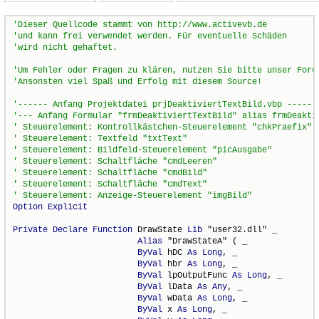
Option
Explicit
Private
Declare
Function
 DrawState 
Lib
 "user32.dll" _

Alias
 "DrawStateA" ( _

ByVal
 hDC 
As
Long
, _

ByVal
 hbr 
As
Long
, _

ByVal
 lpOutputFunc 
As
Long
, _

ByVal
 lData 
As
Any
, _

ByVal
 wData 
As
Long
, _

ByVal
 x 
As
Long
, _
