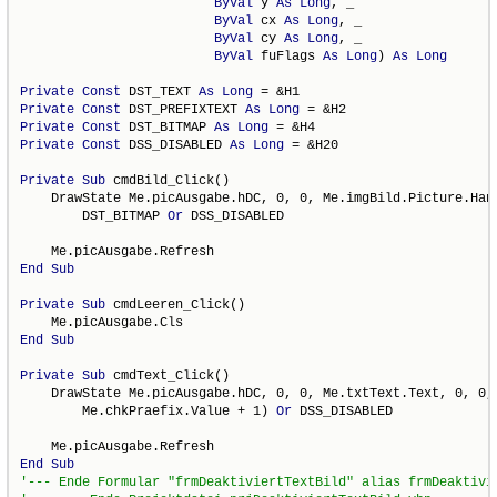
ByVal
 y 
As
Long
, _

ByVal
 cx 
As
Long
, _

ByVal
 cy 
As
Long
, _

ByVal
 fuFlags 
As
Long
) 
As
Long
Private
Const
 DST_TEXT 
As
Long
Private
Const
 DST_PREFIXTEXT 
As
Long
Private
Const
 DST_BITMAP 
As
Long
Private
Const
 DSS_DISABLED 
As
Long
 = &H20

Private
Sub
 cmdBild_Click()

    DrawState Me.picAusgabe.hDC, 0, 0, Me.imgBild.Picture.Hand
        DST_BITMAP 
Or
 DSS_DISABLED

End
Sub
Private
Sub
 cmdLeeren_Click()

End
Sub
Private
Sub
 cmdText_Click()

    DrawState Me.picAusgabe.hDC, 0, 0, Me.txtText.Text, 0, 0, 
        Me.chkPraefix.Value + 1) 
Or
 DSS_DISABLED

End
Sub