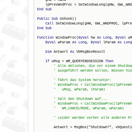
End
Sub
Public
Sub
 Unhook()

Call
End
Sub
Function
 WindowProc(
ByVal
 hw 
As
Long
, 
ByVal
 uM
ByVal
 wParam 
As
Long
, 
ByVal
 lParam 
As
Long
Dim
 Antwort 
As
 VbMsgBoxResult

If
 uMsg = WM_QUERYENDSESSION 
Then
        Antwort = MsgBox("Shutdown?", vbQuesti