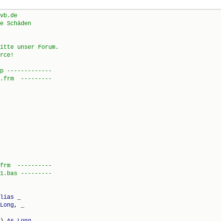
lias
 _

Long
, _

) 
As
Long