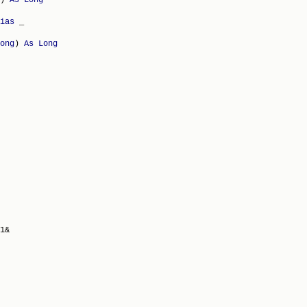
ias
 _

ong
) 
As
Long