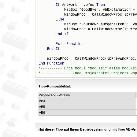
If
 Antwort = vbYes 
Then
            MsgBox "GoodBye", vbExclamation + 
            WindowProc = CallWindowProc(lpPrev
Else
            MsgBox "Shutdown aufgehalten!", vb
            WindowProc = CallWindowProc(lpPrev
End
If
Exit
Function
End
If
End
Function
Tipp-Kompatibilität:
Windows/VB-Version
VB4
VB5
VB6
Hat dieser Tipp auf Ihrem Betriebsystem und mit Ihrer VB-Ver