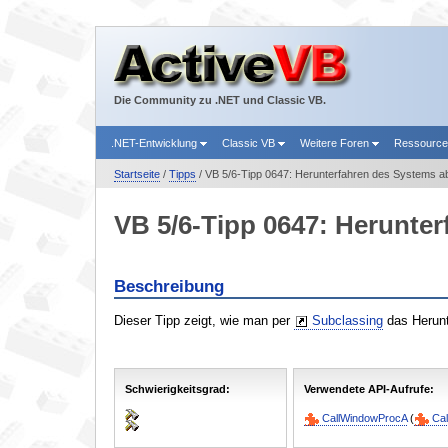
Die Community zu .NET und Classic VB.
.NET-Entwicklung
Classic VB
Weitere Foren
Ressourc
Startseite
/
Tipps
/ VB 5/6-Tipp 0647: Herunterfahren des Systems 
VB 5/6-Tipp 0647: Herunte
Beschreibung
Dieser Tipp zeigt, wie man per
Subclassing
das Herunt
Schwierigkeitsgrad:
Verwendete API-Aufrufe:
CallWindowProcA
(
Ca