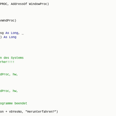
sg 
As
Long
, _

) 
As
Long
on + vbYesNo, "Herunterfahren?")
