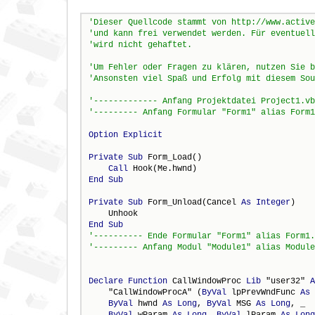
Option
Explicit
Private
Sub
 Form_Load()

Call
End
Sub
Private
Sub
 Form_Unload(Cancel 
As
Integer
)

End
Sub
Declare
Function
 CallWindowProc 
Lib
 "user32" 
A
    "CallWindowProcA" (
ByVal
 lpPrevWndFunc 
As
ByVal
 hwnd 
As
Long
, 
ByVal
 MSG 
As
Long
, _

ByVal
 wParam 
As
Long
, 
ByVal
 lParam 
As
Long