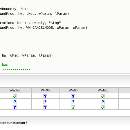
vbOKOnly, "Ok"

WndProc, hw, uMsg, wParam, lParam)

Exclamation + vbOKOnly, "Stop"

WndProc, hw, WM_CANCELMODE, wParam, wParam)

Win32s
Win95
Win98
WinME
sion funktioniert?