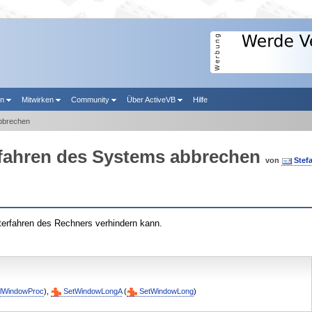
en
Mitwirken
Community
Über ActiveVB
Hilfe
abbrechen
rfahren des Systems abbrechen
von
Stef
erfahren des Rechners verhindern kann.
llWindowProc
),
SetWindowLongA
(
SetWindowLong
)