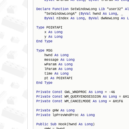
Declare
Function
 SetWindowLong 
Lib
 "user32" 
Al
    "SetWindowLongA" (
ByVal
 hwnd 
As
Long
, _

ByVal
 nIndex 
As
Long
, 
ByVal
 dwNewLong 
As
L
Type
 POINTAPI

    x 
As
Long
    y 
As
Long
End
Type
Type
 MSG

    hwnd 
As
Long
    message 
As
Long
    wParam 
As
Long
    lParam 
As
Long
    time 
As
Long
    pt 
As
End
Type
Private
Const
 GWL_WNDPROC 
As
Long
Private
Const
 WM_QUERYENDSESSION 
As
Long
Private
Const
 WM_CANCELMODE 
As
Long
 = &H1F&

Private
 gHW 
As
Long
Private
 lpPrevWndProc 
As
Long
Public
Sub
 Hook(hwnd 
As
Long
)

    gHW = hwnd
