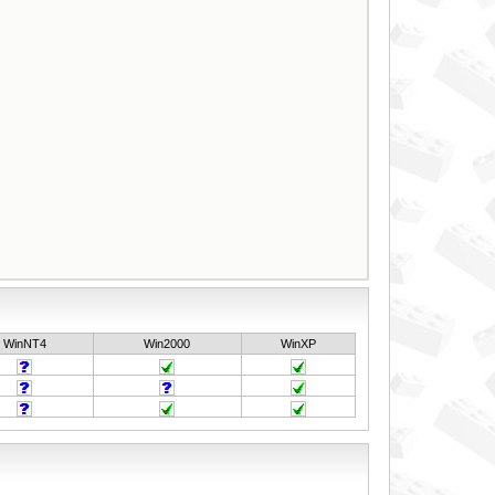
WinNT4
Win2000
WinXP