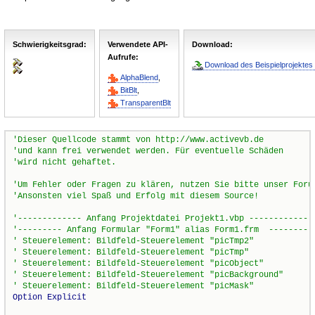
Schwierigkeitsgrad:
Verwendete API-
Download:
Aufrufe:
Download des Beispielprojektes 
AlphaBlend
,
BitBlt
,
TransparentBlt
Option
Explicit