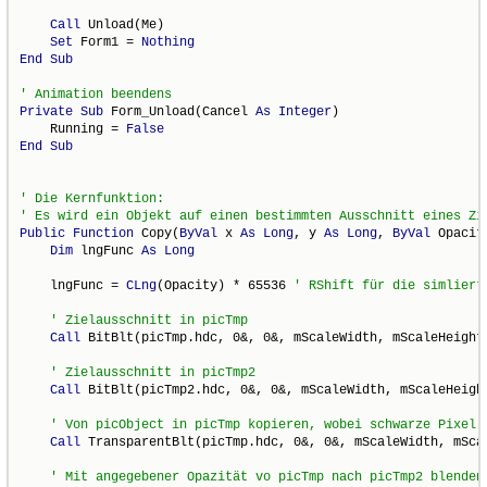
Call
 Unload(Me)

Set
 Form1 = 
Nothing
End
Sub
Private
Sub
 Form_Unload(Cancel 
As
Integer
)

    Running = 
False
End
Sub
Public
Function
 Copy(
ByVal
 x 
As
Long
, y 
As
Long
, 
ByVal
 Opacit
Dim
 lngFunc 
As
Long
    lngFunc = 
CLng
(Opacity) * 65536 
Call
 BitBlt(picTmp.hdc, 0&, 0&, mScaleWidth, mScaleHeight
Call
 BitBlt(picTmp2.hdc, 0&, 0&, mScaleWidth, mScaleHeigh
Call
 TransparentBlt(picTmp.hdc, 0&, 0&, mScaleWidth, mSca