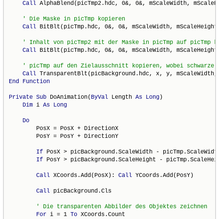
Call
 AlphaBlend(picTmp2.hdc, 0&, 0&, mScaleWidth, mScaleH
Call
 BitBlt(picTmp.hdc, 0&, 0&, mScaleWidth, mScaleHeight
Call
 BitBlt(picTmp.hdc, 0&, 0&, mScaleWidth, mScaleHeight,
Call
End
Function
Private
Sub
 DoAnimation(
ByVal
 Length 
As
Long
)

Dim
 i 
As
Long
Do
        PosX = PosX + DirectionX

        PosY = PosY + DirectionY

If
 PosX > picBackground.ScaleWidth - picTmp.ScaleWidt
If
 PosY > picBackground.ScaleHeight - picTmp.ScaleHei
Call
 XCoords.Add(PosX): 
Call
 YCoords.Add(PosY)

Call
 picBackground.Cls

For
 i = 1 
To
 XCoords.Count
