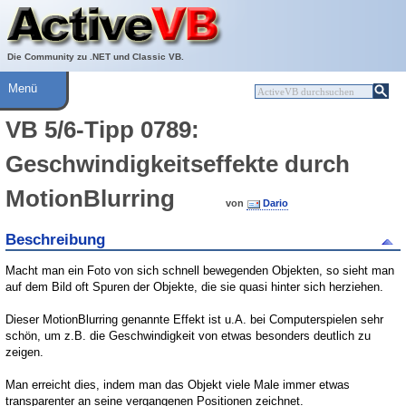
Über ActiveVB
Hilfe
Die Community zu .NET und Classic VB.
Menü
VB 5/6-Tipp 0789:
Geschwindigkeitseffekte durch
MotionBlurring
von
Dario
Beschreibung
Macht man ein Foto von sich schnell bewegenden Objekten, so sieht man
auf dem Bild oft Spuren der Objekte, die sie quasi hinter sich herziehen.
Dieser MotionBlurring genannte Effekt ist u.A. bei Computerspielen sehr
schön, um z.B. die Geschwindigkeit von etwas besonders deutlich zu
zeigen.
Man erreicht dies, indem man das Objekt viele Male immer etwas
transparenter an seine vergangenen Positionen zeichnet.