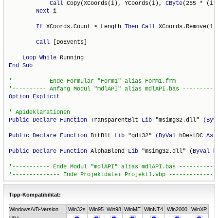
Call
 Copy(XCoords(i), YCoords(i), 
CByte
(255 * (i 
Next
 i

If
 XCoords.Count > Length 
Then
Call
 XCoords.Remove(1)
Call
 [DoEvents]

Loop
While
End
Sub
Option
Explicit
Public
Declare
Function
 TransparentBlt 
Lib
 "msimg32.dll" (
ByV
Public
Declare
Function
 BitBlt 
Lib
 "gdi32" (
ByVal
 hDestDC 
As
Public
Declare
Function
 AlphaBlend 
Lib
 "msimg32.dll" (
ByVal
 h
Tipp-Kompatibilität:
Windows/VB-Version
Win32s
Win95
Win98
WinME
WinNT4
Win2000
WinXP