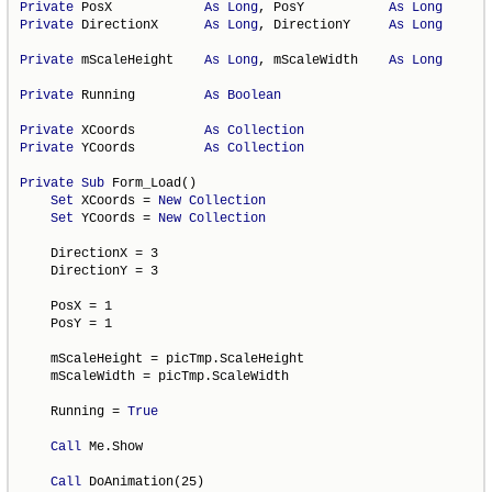
Private
 PosX            
As
Long
, PosY           
As
Long
Private
 DirectionX      
As
Long
, DirectionY     
As
Long
Private
 mScaleHeight    
As
Long
, mScaleWidth    
As
Long
Private
 Running         
As
Boolean
Private
 XCoords         
As
Collection
Private
 YCoords         
As
Collection
Private
Sub
 Form_Load()

Set
 XCoords = 
New
Collection
Set
 YCoords = 
New
Collection
    DirectionX = 3

    DirectionY = 3

    PosX = 1

    PosY = 1

    mScaleHeight = picTmp.ScaleHeight

    mScaleWidth = picTmp.ScaleWidth

    Running = 
True
Call
 Me.Show

Call
 DoAnimation(25)
