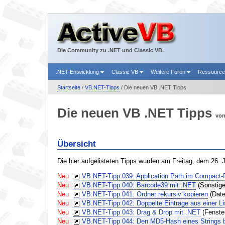
Die Community zu .NET und Classic VB.
.NET-Entwicklung
Classic VB
Weitere Foren
Ressourc
Startseite
/
VB.NET-Tipps
/ Die neuen VB .NET Tipps
Die neuen VB .NET Tipps
vo
Übersicht
Die hier aufgelisteten Tipps wurden am Freitag, dem 26. 
Neu
VB.NET-Tipp 039: Application.Path im Compact
Neu
VB.NET-Tipp 040: Barcode39 mit .NET
(Sonstige
Neu
VB.NET-Tipp 041: Ordner rekursiv kopieren
(Date
Neu
VB.NET-Tipp 042: Doppelte Einträge aus einer Li
Neu
VB.NET-Tipp 043: Drag & Drop mit .NET
(Fenster
Neu
VB.NET-Tipp 044: Den MD5-Hash eines Strings 