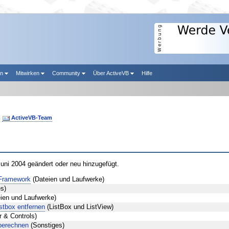
en
Mitwirken
Community
Über ActiveVB
Hilfe
n
ActiveVB-Team
Juni 2004 geändert oder neu hinzugefügt.
-Framework
(Dateien und Laufwerke)
s)
ien und Laufwerke)
stbox entfernen
(ListBox und ListView)
 & Controls)
berechnen
(Sonstiges)