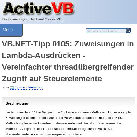
Über ActiveVB
Hilfe
Die Community zu .NET und Classic VB.
Menü
VB.NET-Tipp 0105: Zuweisungen in
Lambda-Ausdrücken -
Vereinfachter threadübergreifender
Zugriff auf Steuerelemente
von
Spatzenkanonier
Beschreibung
Leider unterstützt VB im Vergleich zu C# keine anonymen Methoden. Um eine simple
Zuweisung in einem Lambda-Ausdruck verwenden zu können, muss eine Extra-
Methode implementiert werden. In diesem Falle wird dies durch die generische
Methode "Assign" erreicht. Insbesondere threadübergreifende Aufrufe an
Steuerelemente lassen sich so eleganter formulieren.