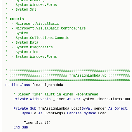
Public
Class
 frmAssignLambda

Private
WithEvents
 _Timer 
As
New
 System.Timers.Timer(1000)
Private
Sub
 frmAssignLambda_Load(
ByVal
 sender 
As
Object
, _
ByVal
 e 
As
 EventArgs) 
Handles
MyBase
.Load

        _Timer.Start()

End
Sub