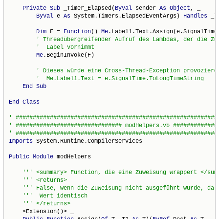
Private
Sub
 _Timer_Elapsed(
ByVal
 sender 
As
Object
, _

ByVal
 e 
As
 System.Timers.ElapsedEventArgs) 
Handles
 _T
Dim
 F = 
Function
() 
Me
.Label1.Text.Assign(e.SignalTime.
Me
.BeginInvoke(F)

End
Sub
End
Class
Imports
 System.Runtime.CompilerServices

Public
Module
 modHelpers

    <Extension()> _
