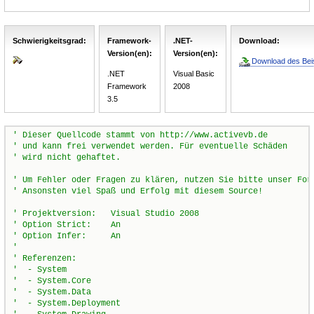
Schwierigkeitsgrad:
Framework-
.NET-
Download:
Version(en):
Version(en):
Download des Beis
.NET
Visual Basic
Framework
2008
3.5