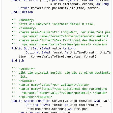
Public
Function
 [
Get
](
Optional
ByVal
 format 
As
 UnixTimeFor
                          = UnixTimeFormat.Seconds) 
As
Long
Return
 ConvertTimeSpanToUnixTime(time, format)

End
Function
Public
Sub
 [
Set
](
ByVal
 value 
As
Long
, __

Optional
ByVal
 format 
As
 UnixTimeFormat = UnixTim
        time = ConvertValueToTimeSpan(value, format)

End
Sub
Public
Shared
Function
 ConvertValueToTimeSpan(
ByVal
 value
Optional
ByVal
 format 
As
 UnixTimeFormat = _

            UnixTimeFormat.Seconds) 
As
 TimeSpan
