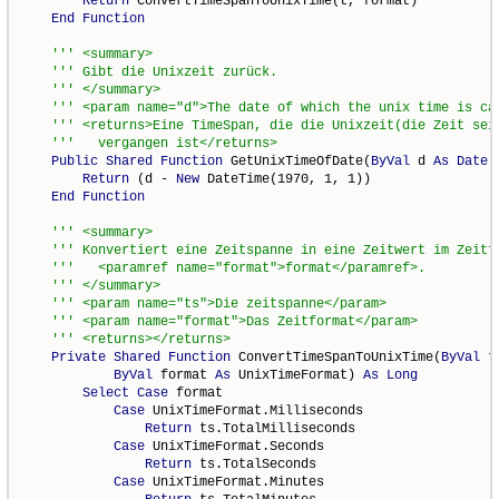
Return
 ConvertTimeSpanToUnixTime(t, format)

End
Function
Public
Shared
Function
 GetUnixTimeOfDate(
ByVal
 d 
As
Date
)
Return
 (d - 
New
 DateTime(1970, 1, 1))

End
Function
Private
Shared
Function
 ConvertTimeSpanToUnixTime(
ByVal
 t
ByVal
 format 
As
 UnixTimeFormat) 
As
Long
Select
Case
 format

Case
 UnixTimeFormat.Milliseconds

Return
 ts.TotalMilliseconds

Case
 UnixTimeFormat.Seconds

Return
 ts.TotalSeconds

Case
 UnixTimeFormat.Minutes
