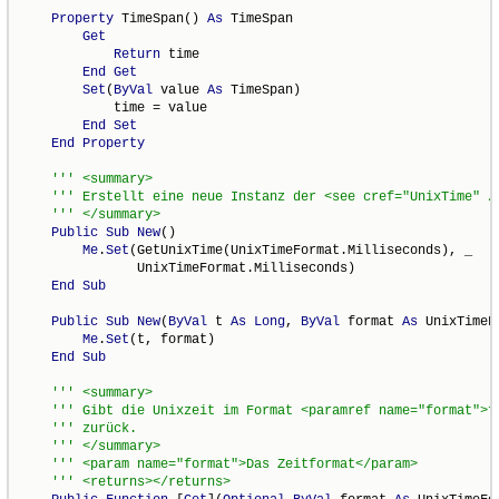
Property
 TimeSpan() 
As
 TimeSpan

Get
Return
 time

End
Get
Set
(
ByVal
 value 
As
 TimeSpan)

            time = value

End
Set
End
Property
Public
Sub
New
()

Me
.
Set
(GetUnixTime(UnixTimeFormat.Milliseconds), _

               UnixTimeFormat.Milliseconds)

End
Sub
Public
Sub
New
(
ByVal
 t 
As
Long
, 
ByVal
 format 
As
 UnixTimeFo
Me
.
Set
(t, format)

End
Sub