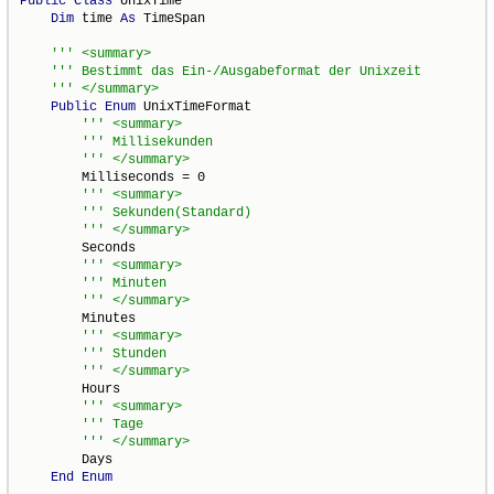
Public
Class
 UnixTime

Dim
 time 
As
 TimeSpan

Public
Enum
 UnixTimeFormat

        Milliseconds = 0

        Seconds

        Minutes

        Hours

        Days

End
Enum