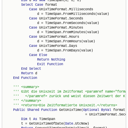
Dim
 d 
As
New
 TimeSpan(0, 0, 0)

Select
Case
 format

Case
 UnixTimeFormat.Milliseconds

                d = TimeSpan.FromMilliseconds(value)

Case
 UnixTimeFormat.Seconds

                d = TimeSpan.FromSeconds(value)

Case
 UnixTimeFormat.Minutes

                d = TimeSpan.FromMinutes(value)

Case
 UnixTimeFormat.Hours

                d = TimeSpan.FromHours(value)

Case
 UnixTimeFormat.Days

                d = TimeSpan.FromDays(value)

Case
Else
Return
Nothing
Exit
Function
End
Select
Return
 d

End
Function
Public
Shared
Function
 GetUnixTime(
Optional
ByVal
 format 
                                        = UnixTimeFormat.Seco
Dim
 t 
As
 TimeSpan

        t = GetUnixTimeOfDate(
Date
.UtcNow)
