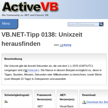
Über ActiveVB
Hilfe
Die Community zu .NET und Classic VB.
Menü
VB.NET-Tipp 0138: Unixzeit
herausfinden
von
burny
Beschreibung
Die Unixzeit gibt die Anzahl Sekunden an, die seit dem 1.1.1970 (GMT/UTC)
vergangen sind (
Unixzeit
). Die Klasse in diesem Beispiel ermöglicht es, diese in
Tagen, Stunden, Minuten, Sekunden oder Millisekunden zu berechnen, sowie Werte
(zum Beispiel 15 Tage) in Zeitspannen umzuwandeln.
Schwierigkeitsgrad:
Framework-
.NET-
Download:
Version(en):
Version(en):
Download des Beis
.NET
Visual Basic