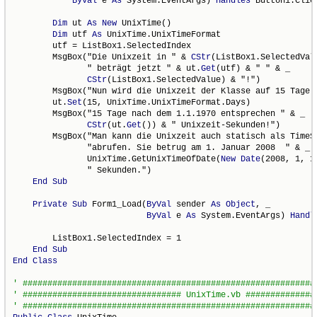
ByVal
 e 
As
 System.EventArgs) 
Handles
 Button1.Click
Dim
 ut 
As
New
 UnixTime()

Dim
 utf 
As
 UnixTime.UnixTimeFormat

        utf = ListBox1.SelectedIndex

        MsgBox("Die Unixzeit in " & 
CStr
(ListBox1.SelectedValu
               " beträgt jetzt " & ut.
Get
(utf) & " " & _

CStr
(ListBox1.SelectedValue) & "!")

        MsgBox("Nun wird die Unixzeit der Klasse auf 15 Tage g
        ut.
Set
(15, UnixTime.UnixTimeFormat.Days)

        MsgBox("15 Tage nach dem 1.1.1970 entsprechen " & _

CStr
(ut.
Get
()) & " Unixzeit-Sekunden!")

        MsgBox("Man kann die Unixzeit auch statisch als TimeSp
               "abrufen. Sie betrug am 1. Januar 2008  " & _

               UnixTime.GetUnixTimeOfDate(
New
Date
(2008, 1, 1
               " Sekunden.")

End
Sub
Private
Sub
 Form1_Load(
ByVal
 sender 
As
Object
, _

ByVal
 e 
As
 System.EventArgs) 
Handl
        ListBox1.SelectedIndex = 1

End
Sub
End
Class