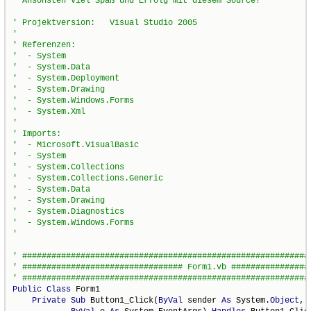
Public
Class
 Form1

Private
Sub
 Button1_Click(
ByVal
 sender 
As
 System.
Object
, _