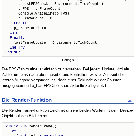
      p_LastFPSCheck = Environment.TickCount()

      p_FPS = p_FrameCount

      Console.WriteLine(p_FPS)

      p_FrameCount = 0

End
If
    p_FrameCount += 1

Catch
Finally
    lastFrameUpdate = Environment.TickCount

End
Try
End
Sub
Listing 9
Die FPS-Zählroutine ist einfach zu verstehen. Bei jedem Update wird ein
Zähler um eins nach oben gesetzt und kontrolliert wieviel Zeit seit der
letzten Ausgabe vergangen ist. Nach einer Sekunde wir der Counter
ausgegeben und p_LastFPSCheck die aktuelle Zeit gesetzt.
Die Render-Funktion
Die RenderFrame-Funktion zeichnet unsere beiden Würfel mit dem Device-
Objekt auf den Bildschirm.
Public
Sub
 RenderFrame()

Try