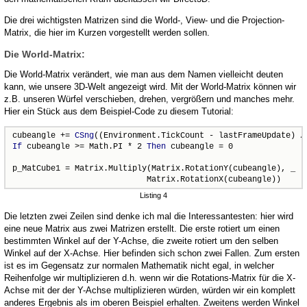
Die drei wichtigsten Matrizen sind die World-, View- und die Projection-
Matrix, die hier im Kurzen vorgestellt werden sollen.
Die World-Matrix:
Die World-Matrix verändert, wie man aus dem Namen vielleicht deuten
kann, wie unsere 3D-Welt angezeigt wird. Mit der World-Matrix können wir
z.B. unseren Würfel verschieben, drehen, vergrößern und manches mehr.
Hier ein Stück aus dem Beispiel-Code zu diesem Tutorial:
cubeangle += 
CSng
If
 cubeangle >= Math.PI * 2 
Then
 cubeangle = 0

p_MatCube1 = Matrix.Multiply(Matrix.RotationY(cubeangle), _

                            Matrix.RotationX(cubeangle))
Listing 4
Die letzten zwei Zeilen sind denke ich mal die Interessantesten: hier wird
eine neue Matrix aus zwei Matrizen erstellt. Die erste rotiert um einen
bestimmten Winkel auf der Y-Achse, die zweite rotiert um den selben
Winkel auf der X-Achse. Hier befinden sich schon zwei Fallen. Zum ersten
ist es im Gegensatz zur normalen Mathematik nicht egal, in welcher
Reihenfolge wir multiplizieren d.h. wenn wir die Rotations-Matrix für die X-
Achse mit der der Y-Achse multiplizieren würden, würden wir ein komplett
anderes Ergebnis als im oberen Beispiel erhalten. Zweitens werden Winkel