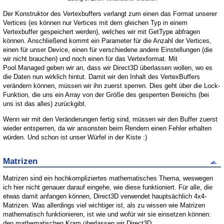
Der Konstruktor des Vertexbuffers verlangt zum einen das Format unserer
Vertices (es können nur Vertices mit dem gleichen Typ in einem
Vertexbuffer gespeichert werden), welches wir mit GetType abfragen
können. Anschließend kommt ein Parameter für die Anzahl der Vertices,
einen für unser Device, einen für verschiedene andere Einstellungen (die
wir nicht brauchen) und noch einen für das Vertexformat. Mit
Pool.Managed geben wir an, dass wir Direct3D überlassen wollen, wo es
die Daten nun wirklich hintut. Damit wir den Inhalt des VertexBuffers
verändern können, müssen wir ihn zuerst sperren. Dies geht über die Lock-
Funktion, die uns ein Array von der Größe des gesperrten Bereichs (bei
uns ist das alles) zurückgibt.
Wenn wir mit den Veränderungen fertig sind, müssen wir den Buffer zuerst
wieder entsperren, da wir ansonsten beim Rendern einen Fehler erhalten
würden. Und schon ist unser Würfel in der Kiste :)
Matrizen
Matrizen sind ein hochkompliziertes mathematisches Thema, weswegen
ich hier nicht genauer darauf eingehe, wie diese funktioniert. Für alle, die
etwas damit anfangen können, Direct3D verwendet hauptsächlich 4x4-
Matrizen. Was allerdings viel wichtiger ist, als zu wissen wie Matrizen
mathematisch funktionieren, ist wie und wofür wir sie einsetzen können:
den mathematischen Kram überlassen wir Direct3D.