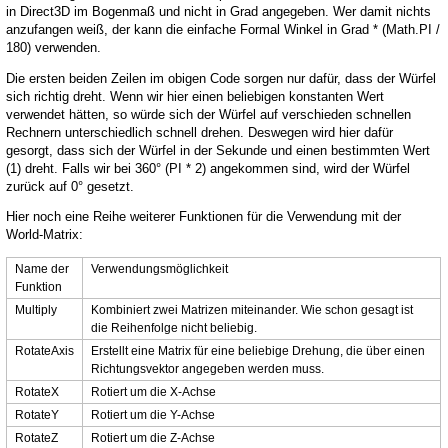
in Direct3D im Bogenmaß und nicht in Grad angegeben. Wer damit nichts
anzufangen weiß, der kann die einfache Formal Winkel in Grad * (Math.PI /
180) verwenden.
Die ersten beiden Zeilen im obigen Code sorgen nur dafür, dass der Würfel
sich richtig dreht. Wenn wir hier einen beliebigen konstanten Wert
verwendet hätten, so würde sich der Würfel auf verschieden schnellen
Rechnern unterschiedlich schnell drehen. Deswegen wird hier dafür
gesorgt, dass sich der Würfel in der Sekunde und einen bestimmten Wert
(1) dreht. Falls wir bei 360° (PI * 2) angekommen sind, wird der Würfel
zurück auf 0° gesetzt.
Hier noch eine Reihe weiterer Funktionen für die Verwendung mit der
World-Matrix:
Name der
Verwendungsmöglichkeit
Funktion
Multiply
Kombiniert zwei Matrizen miteinander. Wie schon gesagt ist
die Reihenfolge nicht beliebig.
RotateAxis
Erstellt eine Matrix für eine beliebige Drehung, die über einen
Richtungsvektor angegeben werden muss.
RotateX
Rotiert um die X-Achse
RotateY
Rotiert um die Y-Achse
RotateZ
Rotiert um die Z-Achse