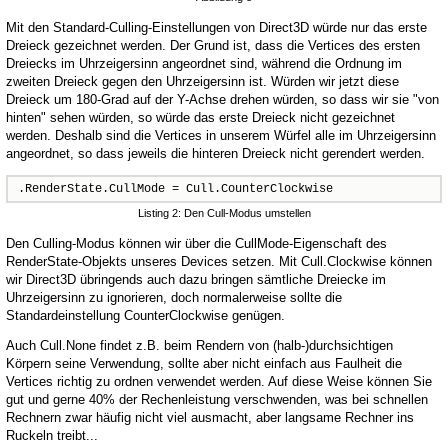
Mit den Standard-Culling-Einstellungen von Direct3D würde nur das erste
Dreieck gezeichnet werden. Der Grund ist, dass die Vertices des ersten
Dreiecks im Uhrzeigersinn angeordnet sind, während die Ordnung im
zweiten Dreieck gegen den Uhrzeigersinn ist. Würden wir jetzt diese
Dreieck um 180-Grad auf der Y-Achse drehen würden, so dass wir sie "von
hinten" sehen würden, so würde das erste Dreieck nicht gezeichnet
werden. Deshalb sind die Vertices in unserem Würfel alle im Uhrzeigersinn
angeordnet, so dass jeweils die hinteren Dreieck nicht gerendert werden.
.RenderState.CullMode = Cull.CounterClockwise
Listing 2: Den Cull-Modus umstellen
Den Culling-Modus können wir über die CullMode-Eigenschaft des
RenderState-Objekts unseres Devices setzen. Mit Cull.Clockwise können
wir Direct3D übringends auch dazu bringen sämtliche Dreiecke im
Uhrzeigersinn zu ignorieren, doch normalerweise sollte die
Standardeinstellung CounterClockwise genügen.
Auch Cull.None findet z.B. beim Rendern von (halb-)durchsichtigen
Körpern seine Verwendung, sollte aber nicht einfach aus Faulheit die
Vertices richtig zu ordnen verwendet werden. Auf diese Weise können Sie
gut und gerne 40% der Rechenleistung verschwenden, was bei schnellen
Rechnern zwar häufig nicht viel ausmacht, aber langsame Rechner ins
Ruckeln treibt...