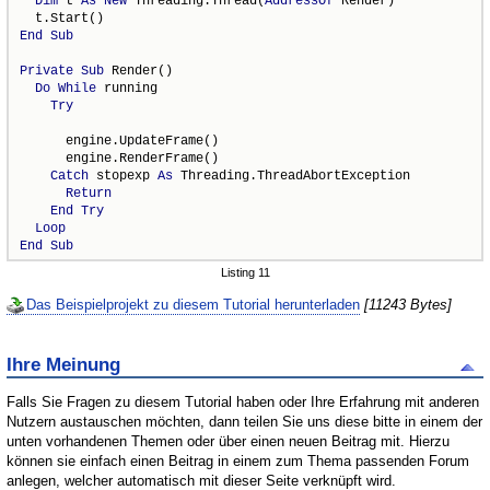
Dim
 t 
As
New
 Threading.Thread(
AddressOf
 Render)

End
Sub
Private
Sub
 Render()

Do
While
 running

Try
      engine.UpdateFrame()

      engine.RenderFrame()

Catch
 stopexp 
As
 Threading.ThreadAbortException

Return
End
Try
Loop
End
Sub
Listing 11
Das Beispielprojekt zu diesem Tutorial herunterladen
[11243 Bytes]
Ihre Meinung
Falls Sie Fragen zu diesem Tutorial haben oder Ihre Erfahrung mit anderen
Nutzern austauschen möchten, dann teilen Sie uns diese bitte in einem der
unten vorhandenen Themen oder über einen neuen Beitrag mit. Hierzu
können sie einfach einen Beitrag in einem zum Thema passenden Forum
anlegen, welcher automatisch mit dieser Seite verknüpft wird.