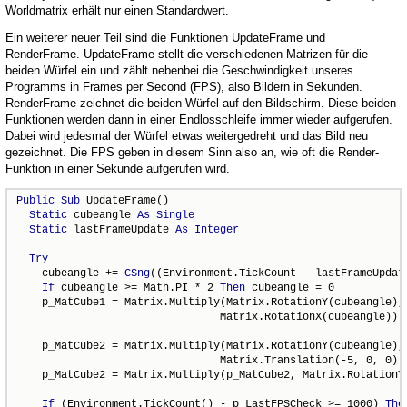
Worldmatrix erhält nur einen Standardwert.
Ein weiterer neuer Teil sind die Funktionen UpdateFrame und
RenderFrame. UpdateFrame stellt die verschiedenen Matrizen für die
beiden Würfel ein und zählt nebenbei die Geschwindigkeit unseres
Programms in Frames per Second (FPS), also Bildern in Sekunden.
RenderFrame zeichnet die beiden Würfel auf den Bildschirm. Diese beiden
Funktionen werden dann in einer Endlosschleife immer wieder aufgerufen.
Dabei wird jedesmal der Würfel etwas weitergedreht und das Bild neu
gezeichnet. Die FPS geben in diesem Sinn also an, wie oft die Render-
Funktion in einer Sekunde aufgerufen wird.
Public
Sub
 UpdateFrame()

Static
 cubeangle 
As
Single
Static
 lastFrameUpdate 
As
Integer
Try
    cubeangle += 
CSng
((Environment.TickCount - lastFrameUpdate
If
 cubeangle >= Math.PI * 2 
Then
 cubeangle = 0

    p_MatCube1 = Matrix.Multiply(Matrix.RotationY(cubeangle), 
                                Matrix.RotationX(cubeangle))

    p_MatCube2 = Matrix.Multiply(Matrix.RotationY(cubeangle), 
                                Matrix.Translation(-5, 0, 0))

    p_MatCube2 = Matrix.Multiply(p_MatCube2, Matrix.RotationY(
If
 (Environment.TickCount() - p_LastFPSCheck >= 1000) 
The