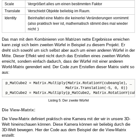
Scale
Vergrößert alles um einen bestimmten Faktor
Translate
Verschiebt Objekte beliebig im Raum.
Identity
Beinhaltet eine Matrix die keinerlei Veränderungen vornimmt
(also praktisch leer ist, mathematisch stimmt dies mal wieder
nicht :)
Das man mit dem Kombinieren von Matrizen nette Ergebnisse erreichen
kann zeigt sich beim zweiten Würfel in Beispiel zu diesem Projekt. Er
dreht sich sowohl um sich selbst aber auch um einen anderen Würfel in der
Mitte. Dieser Effekt wird nicht durch das Erstellen eines zweiten Würfels
erreicht, sondern einfach dadurch, dass der Würfel mit einer anderen
World-Matrix gerendert wird. Der Code zum Erstellen dieser Matrix sieht so
aus:
p_MatCube2 = Matrix.Multiply(Matrix.RotationY(cubeangle), _

                            Matrix.Translation(-5, 0, 0))

p_MatCube2 = Matrix.Multiply(p_MatCube2, Matrix.RotationY(cub
Listing 5: Der zweite Würfel
Die View-Matrix:
Die View-Matrix definiert praktisch eine Kamera mit der wir in unsere 3D-
Welt hineinschauen können. Diese Kamera können wir beliebig durch die
3D-Welt bewegen. Hier der Code aus dem Beispiel der die View-Matrix
erstellt: