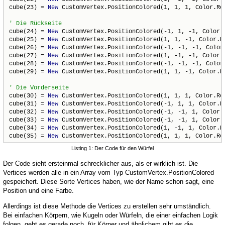
cube(23) = 
New
 CustomVertex.PositionColored(1, 1, 1, Color.Red
cube(24) = 
New
 CustomVertex.PositionColored(-1, 1, -1, Color.B
cube(25) = 
New
 CustomVertex.PositionColored(1, 1, -1, Color.Re
cube(26) = 
New
 CustomVertex.PositionColored(-1, -1, -1, Color.
cube(27) = 
New
 CustomVertex.PositionColored(1, -1, -1, Color.R
cube(28) = 
New
 CustomVertex.PositionColored(-1, -1, -1, Color.
cube(29) = 
New
 CustomVertex.PositionColored(1, 1, -1, Color.Re
cube(30) = 
New
 CustomVertex.PositionColored(1, 1, 1, Color.Red
cube(31) = 
New
 CustomVertex.PositionColored(-1, 1, 1, Color.Bl
cube(32) = 
New
 CustomVertex.PositionColored(-1, -1, 1, Color.B
cube(33) = 
New
 CustomVertex.PositionColored(-1, -1, 1, Color.B
cube(34) = 
New
 CustomVertex.PositionColored(1, -1, 1, Color.Re
cube(35) = 
New
 CustomVertex.PositionColored(1, 1, 1, Color.Re
Listing 1: Der Code für den Würfel
Der Code sieht ersteinmal schrecklicher aus, als er wirklich ist. Die
Vertices werden alle in ein Array vom Typ CustomVertex.PositionColored
gespeichert. Diese Sorte Vertices haben, wie der Name schon sagt, eine
Position und eine Farbe.
Allerdings ist diese Methode die Vertices zu erstellen sehr umständlich.
Bei einfachen Körpern, wie Kugeln oder Würfeln, die einer einfachen Logik
folgen, geht es gerade noch, für Körper und ähnlichem gibt es die