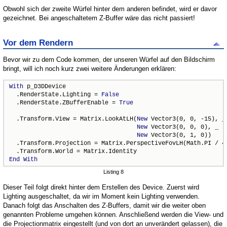
Obwohl sich der zweite Würfel hinter dem anderen befindet, wird er davor
gezeichnet. Bei angeschaltetem Z-Buffer wäre das nicht passiert!
Vor dem Rendern
Bevor wir zu dem Code kommen, der unseren Würfel auf den Bildschirm
bringt, will ich noch kurz zwei weitere Änderungen erklären:
With
 p_D3DDevice

  .RenderState.Lighting = 
False
  .RenderState.ZBufferEnable = 
True
  .Transform.View = Matrix.LookAtLH(
New
 Vector3(0, 0, -15), _

New
 Vector3(0, 0, 0), _

New
 Vector3(0, 1, 0))

  .Transform.Projection = Matrix.PerspectiveFovLH(Math.PI / 4,
End
With
Listing 8
Dieser Teil folgt direkt hinter dem Erstellen des Device. Zuerst wird
Lighting ausgeschaltet, da wir im Moment kein Lighting verwenden.
Danach folgt das Anschalten des Z-Buffers, damit wir die weiter oben
genannten Probleme umgehen können. Anschließend werden die View- und
die Projectionmatrix eingestellt (und von dort an unverändert gelassen), die