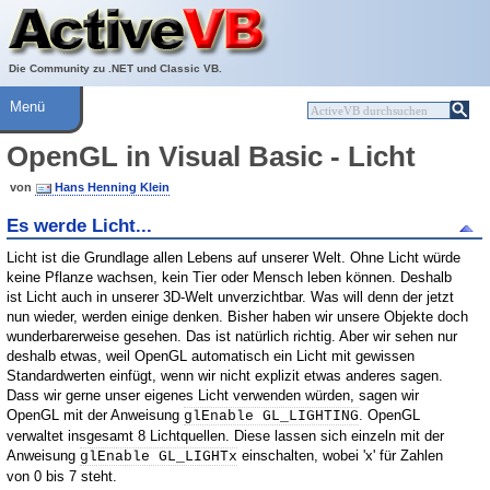
Über ActiveVB
Hilfe
Die Community zu .NET und Classic VB.
Menü
OpenGL in Visual Basic - Licht
von
Hans Henning Klein
Es werde Licht...
Licht ist die Grundlage allen Lebens auf unserer Welt. Ohne Licht würde
keine Pflanze wachsen, kein Tier oder Mensch leben können. Deshalb
ist Licht auch in unserer 3D-Welt unverzichtbar. Was will denn der jetzt
nun wieder, werden einige denken. Bisher haben wir unsere Objekte doch
wunderbarerweise gesehen. Das ist natürlich richtig. Aber wir sehen nur
deshalb etwas, weil OpenGL automatisch ein Licht mit gewissen
Standardwerten einfügt, wenn wir nicht explizit etwas anderes sagen.
Dass wir gerne unser eigenes Licht verwenden würden, sagen wir
OpenGL mit der Anweisung
. OpenGL
glEnable GL_LIGHTING
verwaltet insgesamt 8 Lichtquellen. Diese lassen sich einzeln mit der
Anweisung
einschalten, wobei 'x' für Zahlen
glEnable GL_LIGHTx
von 0 bis 7 steht.