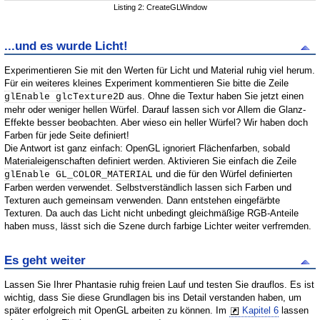
Listing 2: CreateGLWindow
...und es wurde Licht!
Experimentieren Sie mit den Werten für Licht und Material ruhig viel herum.
Für ein weiteres kleines Experiment kommentieren Sie bitte die Zeile
aus. Ohne die Textur haben Sie jetzt einen
glEnable glcTexture2D
mehr oder weniger hellen Würfel. Darauf lassen sich vor Allem die Glanz-
Effekte besser beobachten. Aber wieso ein heller Würfel? Wir haben doch
Farben für jede Seite definiert!
Die Antwort ist ganz einfach: OpenGL ignoriert Flächenfarben, sobald
Materialeigenschaften definiert werden. Aktivieren Sie einfach die Zeile
und die für den Würfel definierten
glEnable GL_COLOR_MATERIAL
Farben werden verwendet. Selbstverständlich lassen sich Farben und
Texturen auch gemeinsam verwenden. Dann entstehen eingefärbte
Texturen. Da auch das Licht nicht unbedingt gleichmäßige RGB-Anteile
haben muss, lässt sich die Szene durch farbige Lichter weiter verfremden.
Es geht weiter
Lassen Sie Ihrer Phantasie ruhig freien Lauf und testen Sie drauflos. Es ist
wichtig, dass Sie diese Grundlagen bis ins Detail verstanden haben, um
später erfolgreich mit OpenGL arbeiten zu können. Im
Kapitel 6
lassen