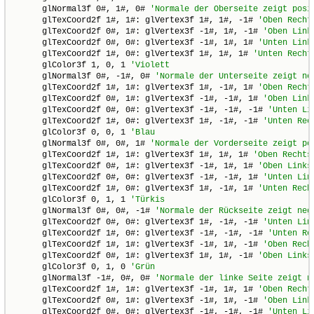
      glNormal3f 0#, 1#, 0# 
      glTexCoord2f 1#, 1#: glVertex3f 1#, 1#, -1# 
      glTexCoord2f 0#, 1#: glVertex3f -1#, 1#, -1# 
      glTexCoord2f 0#, 0#: glVertex3f -1#, 1#, 1# 
      glTexCoord2f 1#, 0#: glVertex3f 1#, 1#, 1# 
      glColor3f 1, 0, 1 
      glNormal3f 0#, -1#, 0# 
      glTexCoord2f 1#, 1#: glVertex3f 1#, -1#, 1# 
      glTexCoord2f 0#, 1#: glVertex3f -1#, -1#, 1# 
      glTexCoord2f 0#, 0#: glVertex3f -1#, -1#, -1# 
      glTexCoord2f 1#, 0#: glVertex3f 1#, -1#, -1# 
      glColor3f 0, 0, 1 
      glNormal3f 0#, 0#, 1# 
      glTexCoord2f 1#, 1#: glVertex3f 1#, 1#, 1# 
      glTexCoord2f 0#, 1#: glVertex3f -1#, 1#, 1# 
      glTexCoord2f 0#, 0#: glVertex3f -1#, -1#, 1# 
      glTexCoord2f 1#, 0#: glVertex3f 1#, -1#, 1# 
      glColor3f 0, 1, 1 
      glNormal3f 0#, 0#, -1# 
      glTexCoord2f 0#, 0#: glVertex3f 1#, -1#, -1# 
      glTexCoord2f 1#, 0#: glVertex3f -1#, -1#, -1# 
      glTexCoord2f 1#, 1#: glVertex3f -1#, 1#, -1# 
      glTexCoord2f 0#, 1#: glVertex3f 1#, 1#, -1# 
      glColor3f 0, 1, 0 
      glNormal3f -1#, 0#, 0# 
      glTexCoord2f 1#, 1#: glVertex3f -1#, 1#, 1# 
      glTexCoord2f 0#, 1#: glVertex3f -1#, 1#, -1# 
      glTexCoord2f 0#, 0#: glVertex3f -1#, -1#, -1# 