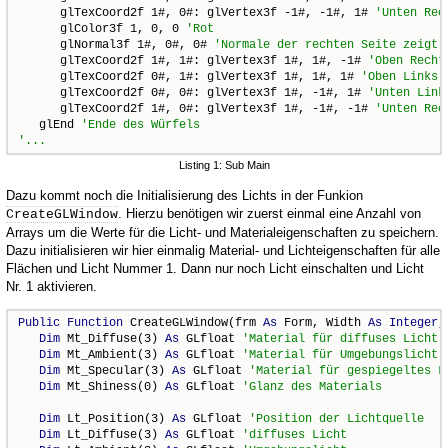
      glTexCoord2f 1#, 0#: glVertex3f -1#, -1#, 1# 
      glColor3f 1, 0, 0 
      glNormal3f 1#, 0#, 0# 
      glTexCoord2f 1#, 1#: glVertex3f 1#, 1#, -1# 
      glTexCoord2f 0#, 1#: glVertex3f 1#, 1#, 1# 
      glTexCoord2f 0#, 0#: glVertex3f 1#, -1#, 1# 
      glTexCoord2f 1#, 0#: glVertex3f 1#, -1#, -1# 
   glEnd 
Listing 1: Sub Main
Dazu kommt noch die Initialisierung des Lichts in der Funkion
. Hierzu benötigen wir zuerst einmal eine Anzahl von
CreateGLWindow
Arrays um die Werte für die Licht- und Materialeigenschaften zu speichern.
Dazu initialisieren wir hier einmalig Material- und Lichteigenschaften für alle
Flächen und Licht Nummer 1. Dann nur noch Licht einschalten und Licht
Nr. 1 aktivieren.
Public
Function
 CreateGLWindow(frm 
As
 Form, Width 
As
Integer
,
Dim
 Mt_Diffuse(3) 
As
 GLfloat 
Dim
 Mt_Ambient(3) 
As
 GLfloat 
Dim
 Mt_Specular(3) 
As
 GLfloat 
Dim
 Mt_Shiness(0) 
As
 GLfloat 
Dim
 Lt_Position(3) 
As
 GLfloat 
Dim
 Lt_Diffuse(3) 
As
 GLfloat 