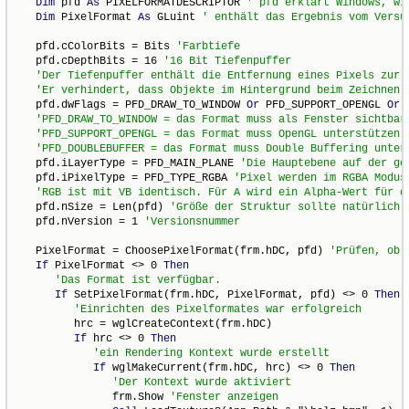
Dim
 pfd 
As
 PIXELFORMATDESCRIPTOR 
Dim
 PixelFormat 
As
 GLuint 
   pfd.cColorBits = Bits 
   pfd.cDepthBits = 16 
   pfd.dwFlags = PFD_DRAW_TO_WINDOW 
Or
 PFD_SUPPORT_OPENGL 
Or
 
   pfd.iLayerType = PFD_MAIN_PLANE 
   pfd.iPixelType = PFD_TYPE_RGBA 
   pfd.nSize = Len(pfd) 
   pfd.nVersion = 1 
   PixelFormat = ChoosePixelFormat(frm.hDC, pfd) 
If
 PixelFormat <> 0 
Then
If
 SetPixelFormat(frm.hDC, PixelFormat, pfd) <> 0 
Then
         hrc = wglCreateContext(frm.hDC)

If
 hrc <> 0 
Then
If
 wglMakeCurrent(frm.hDC, hrc) <> 0 
Then
               frm.Show 