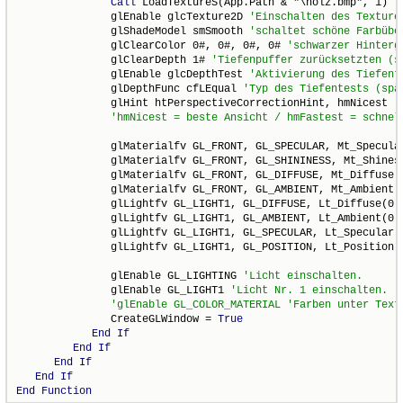
Call
 LoadTextureS(App.Path & "\holz.bmp", 1) 
               glEnable glcTexture2D 
               glShadeModel smSmooth 
               glClearColor 0#, 0#, 0#, 0# 
               glClearDepth 1# 
               glEnable glcDepthTest 
               glDepthFunc cfLEqual 
               glHint htPerspectiveCorrectionHint, hmNicest 
               glMaterialfv GL_FRONT, GL_SPECULAR, Mt_Specula
               glMaterialfv GL_FRONT, GL_SHININESS, Mt_Shines
               glMaterialfv GL_FRONT, GL_DIFFUSE, Mt_Diffuse(
               glMaterialfv GL_FRONT, GL_AMBIENT, Mt_Ambient(
               glLightfv GL_LIGHT1, GL_DIFFUSE, Lt_Diffuse(0)
               glLightfv GL_LIGHT1, GL_AMBIENT, Lt_Ambient(0)
               glLightfv GL_LIGHT1, GL_SPECULAR, Lt_Specular(
               glLightfv GL_LIGHT1, GL_POSITION, Lt_Position(
               glEnable GL_LIGHTING 
               glEnable GL_LIGHT1 
               CreateGLWindow = 
True
End
If
End
If
End
If
End
If
End
Function