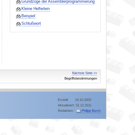
Grundzüge der Assemblerprogrammierung
Kleine Helferlein
Beispiel
Schlußwort
Nächste Seite >>
Begriffsbestimmungen
Erstellt: 19.10.2003
Aktualisiert: 31.12.2011
Redaktion:
Philipp Burch