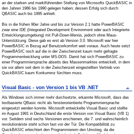
an der starken und marktführenden Stellung von Microsofts QuickBASIC in
den Jahren 1986 bis 1990 gelegen haben; dessen Erfolg sich durch
QBASIC auch bis 1995 anhielt.
Bis in die frühen 90er Jahre und bis zur Version 2.1 hatte PowerBASIC
zwar eine IDE (Integrated Development Environment oder auch Integrierte
Entwicklungsumgebung) mit Pull-Down-Menüs, jedoch ohne Maus-
Unterstützung. Diese gab es erst ab Version 3.0. Microsoft war hier
PowerBASIC in Bezug auf Benutzerkomfort weit voraus. Auch heute setzt
PowerBASIC noch auf die in der Zwischenzeit kaum mehr gefragte
Programmentwicklung unter MS-DOS. Damit hat sich PowerBASIC zu
einer Programmiersprache abseits des Massenmarktes entwickelt, in dem
sie vor allem seit dem in der Zwischenzeit eingestellten Vertrieb von
QuickBASIC kaum Konkurrenz fürchten muss.
Visual Basic - von Version 1 bis VB .NET
Als Windows sich immer mehr durchsetzte, erkannte Microsoft, dass das
textbasierte QBasic nicht als fensterorientierte Programmiersprache
eingesetzt werden konnte. Microsoft entwickelte Visual Basic und stellte
im August 1991 in Deutschland die erste Version von Visual Basic (VB 1)
vor. Seitdem sind sechs Versionen erschienen, die 7. und wahrscheinlich
revolutionärste steht schon fast vor der Tür. Die Kompatibilität zu
QuickBASIC erleichtert den Programmierern den Umstieg, da die