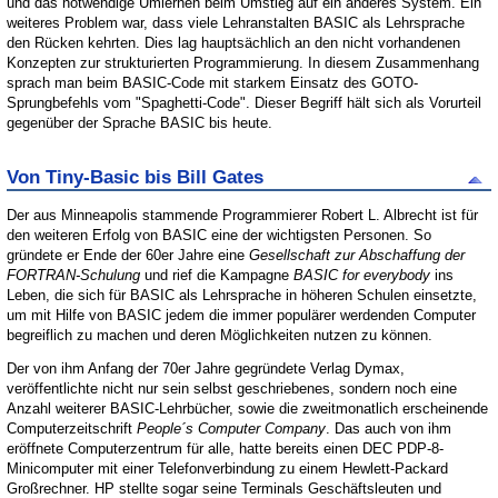
und das notwendige Umlernen beim Umstieg auf ein anderes System. Ein
weiteres Problem war, dass viele Lehranstalten BASIC als Lehrsprache
den Rücken kehrten. Dies lag hauptsächlich an den nicht vorhandenen
Konzepten zur strukturierten Programmierung. In diesem Zusammenhang
sprach man beim BASIC-Code mit starkem Einsatz des GOTO-
Sprungbefehls vom "Spaghetti-Code". Dieser Begriff hält sich als Vorurteil
gegenüber der Sprache BASIC bis heute.
Von Tiny-Basic bis Bill Gates
Der aus Minneapolis stammende Programmierer Robert L. Albrecht ist für
den weiteren Erfolg von BASIC eine der wichtigsten Personen. So
gründete er Ende der 60er Jahre eine
Gesellschaft zur Abschaffung der
FORTRAN-Schulung
und rief die Kampagne
BASIC for everybody
ins
Leben, die sich für BASIC als Lehrsprache in höheren Schulen einsetzte,
um mit Hilfe von BASIC jedem die immer populärer werdenden Computer
begreiflich zu machen und deren Möglichkeiten nutzen zu können.
Der von ihm Anfang der 70er Jahre gegründete Verlag Dymax,
veröffentlichte nicht nur sein selbst geschriebenes, sondern noch eine
Anzahl weiterer BASIC-Lehrbücher, sowie die zweitmonatlich erscheinende
Computerzeitschrift
People´s Computer Company
. Das auch von ihm
eröffnete Computerzentrum für alle, hatte bereits einen DEC PDP-8-
Minicomputer mit einer Telefonverbindung zu einem Hewlett-Packard
Großrechner. HP stellte sogar seine Terminals Geschäftsleuten und