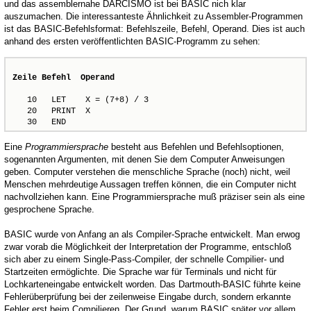
und das assemblernahe DARCISMO ist bei BASIC nich klar
auszumachen. Die interessanteste Ähnlichkeit zu Assembler-Programmen
ist das BASIC-Befehlsformat: Befehlszeile, Befehl, Operand. Dies ist auch
anhand des ersten veröffentlichten BASIC-Programm zu sehen:
Zeile Befehl  Operand
   10   LET    X = (7+8) / 3

   20   PRINT  X

   30   END
Eine
Programmiersprache
besteht aus Befehlen und Befehlsoptionen,
sogenannten Argumenten, mit denen Sie dem Computer Anweisungen
geben. Computer verstehen die menschliche Sprache (noch) nicht, weil
Menschen mehrdeutige Aussagen treffen können, die ein Computer nicht
nachvollziehen kann. Eine Programmiersprache muß präziser sein als eine
gesprochene Sprache.
BASIC wurde von Anfang an als Compiler-Sprache entwickelt. Man erwog
zwar vorab die Möglichkeit der Interpretation der Programme, entschloß
sich aber zu einem Single-Pass-Compiler, der schnelle Compilier- und
Startzeiten ermöglichte. Die Sprache war für Terminals und nicht für
Lochkarteneingabe entwickelt worden. Das Dartmouth-BASIC führte keine
Fehlerüberprüfung bei der zeilenweise Eingabe durch, sondern erkannte
Fehler erst beim Compilieren. Der Grund, warum BASIC später vor allem