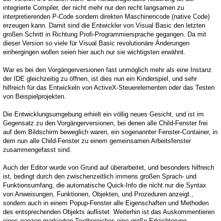
integrierte Compiler, der nicht mehr nur den recht langsamen zu
interpretierenden P-Code sondern direkten Maschinencode (native Code)
erzeugen kann. Damit sind die Entwickler von Visual Basic den letzten
großen Schritt in Richtung Profi-Programmiersprache gegangen. Da mit
dieser Version so viele für Visual Basic revolutionäre Änderungen
einhergingen wollen seien hier auch nur sie wichtigsten erwähnt.
War es bei den Vorgängerversionen fast unmöglich mehr als eine Instanz
der IDE gleichzeitig zu öffnen, ist dies nun ein Kinderspiel, und sehr
hilfreich für das Entwickeln von ActiveX-Steuerelementen oder das Testen
von Beispielprojekten.
Die Entwicklungsumgebung erhielt ein völlig neues Gesicht, und ist im
Gegensatz zu den Vorgängerversionen, bei denen alle Child-Fenster frei
auf dem Bildschirm beweglich waren, ein sogenannter Fenster-Container, in
dem nun alle Child-Fenster zu einem gemeinsamen Arbeitsfenster
zusammengefasst sind.
Auch der Editor wurde von Grund auf überarbeitet, und besonders hilfreich
ist, bedingt durch den zwischenzeitlich immens großen Sprach- und
Funktionsumfang, die automatische Quick-Info die nicht nur die Syntax
von Anweisungen, Funktionen, Objekten, und Prozeduren anzeigt.,
sondern auch in einem Popup-Fenster alle Eigenschaften und Methoden
des entsprechenden Objekts auflistet. Weiterhin ist das Auskommentieren
eines ganzen markierten Textbereiches eine große Erleichterung.