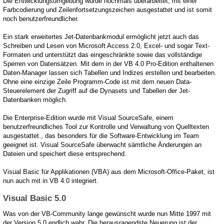
Die Entwicklungsumgebung wurde nochmals überarbeitet, mit einer
Farbcodierung und Zeilenfortsetzungszeichen ausgestattet und ist somit
noch benutzerfreundlicher.
Ein stark erweitertes Jet-Datenbankmodul ermöglicht jetzt auch das
Schreiben und Lesen von Microsoft Access 2.0, Excel- und sogar Text-
Formaten und unterstützt das eingeschränkte sowie das vollständige
Sperren von Datensätzen. Mit dem in der VB 4.0 Pro-Edition enthaltenen
Daten-Manager lassen sich Tabellen und Indizes erstellen und bearbeiten.
Ohne eine einzige Zeile Programm-Code ist mit dem neuen Data-
Steuerelement der Zugriff auf die Dynasets und Tabellen der Jet-
Datenbanken möglich.
Die Enterprise-Edition wurde mit Visual SourceSafe, einem
benutzerfreundliches Tool zur Kontrolle und Verwaltung von Quelltexten
ausgestattet., das besonders für die Software-Entwicklung im Team
geeignet ist. Visual SourceSafe überwacht sämtliche Änderungen an
Dateien und speichert diese entsprechend.
Visual Basic für Applikationen (VBA) aus dem Microsoft-Office-Paket, ist
nun auch mit in VB 4.0 integriert.
Visual Basic 5.0
Was von der VB-Community lange gewünscht wurde nun Mitte 1997 mit
der Version 5.0 endlich wahr. Die herausragendste Neuerung ist der