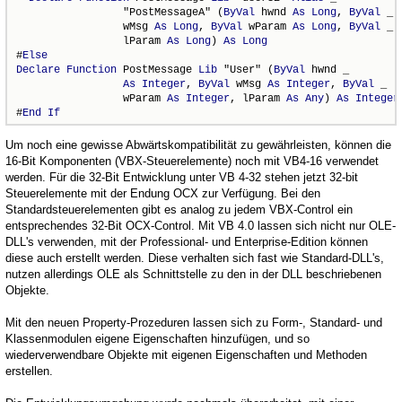
                 "PostMessageA" (
ByVal
 hwnd 
As
Long
, 
ByVal
 _

                 wMsg 
As
Long
, 
ByVal
 wParam 
As
Long
, 
ByVal
 _

                 lParam 
As
Long
) 
As
Long
#
Else
Declare
Function
 PostMessage 
Lib
 "User" (
ByVal
 hwnd _

As
Integer
, 
ByVal
 wMsg 
As
Integer
, 
ByVal
 _

                 wParam 
As
Integer
, lParam 
As
Any
) 
As
Integer
#
End
If
Um noch eine gewisse Abwärtskompatibilität zu gewährleisten, können die
16-Bit Komponenten (VBX-Steuerelemente) noch mit VB4-16 verwendet
werden. Für die 32-Bit Entwicklung unter VB 4-32 stehen jetzt 32-bit
Steuerelemente mit der Endung OCX zur Verfügung. Bei den
Standardsteuerelementen gibt es analog zu jedem VBX-Control ein
entsprechendes 32-Bit OCX-Control. Mit VB 4.0 lassen sich nicht nur OLE-
DLL's verwenden, mit der Professional- und Enterprise-Edition können
diese auch erstellt werden. Diese verhalten sich fast wie Standard-DLL's,
nutzen allerdings OLE als Schnittstelle zu den in der DLL beschriebenen
Objekte.
Mit den neuen Property-Prozeduren lassen sich zu Form-, Standard- und
Klassenmodulen eigene Eigenschaften hinzufügen, und so
wiederverwendbare Objekte mit eigenen Eigenschaften und Methoden
erstellen.