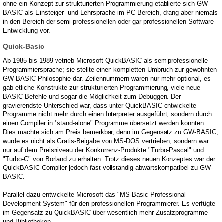
ohne ein Konzept zur strukturierten Programmierung etablierte sich GW-
BASIC als Einsteiger- und Lehrsprache im PC-Bereich, drang aber niemals
in den Bereich der semi-professionellen oder gar professionellen Software-
Entwicklung vor.
Quick-Basic
Ab 1985 bis 1989 vetrieb Microsoft QuickBASIC als semiprofessionelle
Programmiersprache; sie stellte einen kompletten Umbruch zur gewohnten
GW-BASIC-Philosophie dar. Zeilennummern waren nur mehr optional, es
gab etliche Konstrukte zur strukturierten Programmierung, viele neue
BASIC-Befehle und sogar die Möglichkeit zum Debuggen. Der
gravierendste Unterschied war, dass unter QuickBASIC entwickelte
Programme nicht mehr durch einen Interpreter ausgeführt, sondern durch
einen Compiler in "stand-alone" Programme übersetzt werden konnten.
Dies machte sich am Preis bemerkbar, denn im Gegensatz zu GW-BASIC,
wurde es nicht als Gratis-Beigabe von MS-DOS vertrieben, sondern war
nur auf dem Preisniveau der Konkurrenz-Produkte "Turbo-Pascal" und
"Turbo-C" von Borland zu erhalten. Trotz dieses neuen Konzeptes war der
QuickBASIC-Compiler jedoch fast vollständig abwärtskompatibel zu GW-
BASIC.
Parallel dazu entwickelte Microsoft das "MS-Basic Professional
Development System" für den professionellen Programmierer. Es verfügte
im Gegensatz zu QuickBASIC über wesentlich mehr Zusatzprogramme
und Bibliotheken.