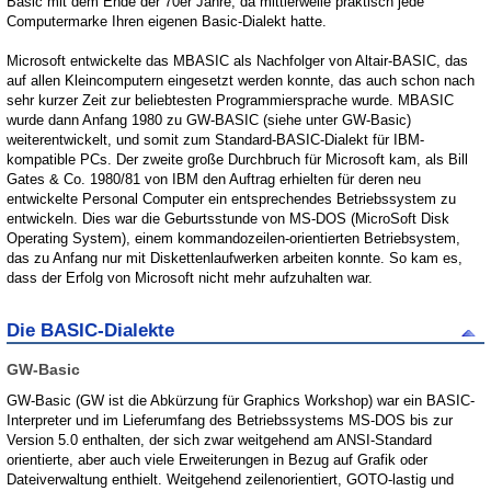
Basic mit dem Ende der 70er Jahre, da mittlerweile praktisch jede
Computermarke Ihren eigenen Basic-Dialekt hatte.
Microsoft entwickelte das MBASIC als Nachfolger von Altair-BASIC, das
auf allen Kleincomputern eingesetzt werden konnte, das auch schon nach
sehr kurzer Zeit zur beliebtesten Programmiersprache wurde. MBASIC
wurde dann Anfang 1980 zu GW-BASIC (siehe unter GW-Basic)
weiterentwickelt, und somit zum Standard-BASIC-Dialekt für IBM-
kompatible PCs. Der zweite große Durchbruch für Microsoft kam, als Bill
Gates & Co. 1980/81 von IBM den Auftrag erhielten für deren neu
entwickelte Personal Computer ein entsprechendes Betriebssystem zu
entwickeln. Dies war die Geburtsstunde von MS-DOS (MicroSoft Disk
Operating System), einem kommandozeilen-orientierten Betriebsystem,
das zu Anfang nur mit Diskettenlaufwerken arbeiten konnte. So kam es,
dass der Erfolg von Microsoft nicht mehr aufzuhalten war.
Die BASIC-Dialekte
GW-Basic
GW-Basic (GW ist die Abkürzung für Graphics Workshop) war ein BASIC-
Interpreter und im Lieferumfang des Betriebssystems MS-DOS bis zur
Version 5.0 enthalten, der sich zwar weitgehend am ANSI-Standard
orientierte, aber auch viele Erweiterungen in Bezug auf Grafik oder
Dateiverwaltung enthielt. Weitgehend zeilenorientiert, GOTO-lastig und