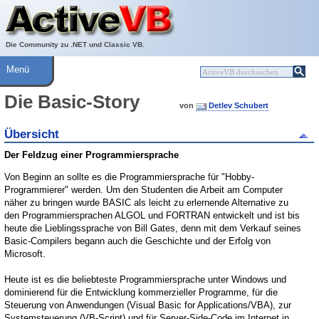
Über ActiveVB
Hilfe
Die Community zu .NET und Classic VB.
Menü
Die Basic-Story
von
Detlev Schubert
Übersicht
Der Feldzug einer Programmiersprache
Von Beginn an sollte es die Programmiersprache für "Hobby-
Programmierer" werden. Um den Studenten die Arbeit am Computer
näher zu bringen wurde BASIC als leicht zu erlernende Alternative zu
den Programmiersprachen ALGOL und FORTRAN entwickelt und ist bis
heute die Lieblingssprache von Bill Gates, denn mit dem Verkauf seines
Basic-Compilers begann auch die Geschichte und der Erfolg von
Microsoft.
Heute ist es die beliebteste Programmiersprache unter Windows und
dominierend für die Entwicklung kommerzieller Programme, für die
Steuerung von Anwendungen (Visual Basic for Applications/VBA), zur
Systemsteuerung (VB-Script) und für Server-Side-Code im Internet in