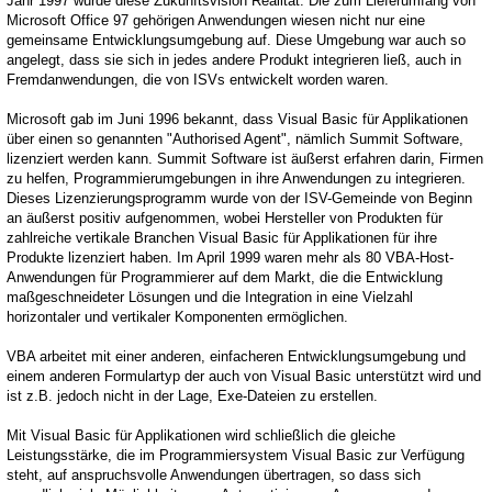
Jahr 1997 wurde diese Zukunftsvision Realität. Die zum Lieferumfang von
Microsoft Office 97 gehörigen Anwendungen wiesen nicht nur eine
gemeinsame Entwicklungsumgebung auf. Diese Umgebung war auch so
angelegt, dass sie sich in jedes andere Produkt integrieren ließ, auch in
Fremdanwendungen, die von ISVs entwickelt worden waren.
Microsoft gab im Juni 1996 bekannt, dass Visual Basic für Applikationen
über einen so genannten "Authorised Agent", nämlich Summit Software,
lizenziert werden kann. Summit Software ist äußerst erfahren darin, Firmen
zu helfen, Programmierumgebungen in ihre Anwendungen zu integrieren.
Dieses Lizenzierungsprogramm wurde von der ISV-Gemeinde von Beginn
an äußerst positiv aufgenommen, wobei Hersteller von Produkten für
zahlreiche vertikale Branchen Visual Basic für Applikationen für ihre
Produkte lizenziert haben. Im April 1999 waren mehr als 80 VBA-Host-
Anwendungen für Programmierer auf dem Markt, die die Entwicklung
maßgeschneideter Lösungen und die Integration in eine Vielzahl
horizontaler und vertikaler Komponenten ermöglichen.
VBA arbeitet mit einer anderen, einfacheren Entwicklungsumgebung und
einem anderen Formulartyp der auch von Visual Basic unterstützt wird und
ist z.B. jedoch nicht in der Lage, Exe-Dateien zu erstellen.
Mit Visual Basic für Applikationen wird schließlich die gleiche
Leistungsstärke, die im Programmiersystem Visual Basic zur Verfügung
steht, auf anspruchsvolle Anwendungen übertragen, so dass sich