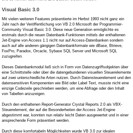
Visual Basic 3.0
Mit vielen weiteren Features präsentierte im Herbst 1993 nicht ganz ein
Jahr nach der Veröffentlichung von VB 2.0 Microsoft der Programmier-
Community Visual Basic 3.0. Diese neue Generation ermöglichte es
erstmals durch die neuen Datenbank-Funktionen mittels der enthaltenen
Jet-Engine von Access 1.1 nicht nur auf Access-Datenbanken sondern
auch auf alle anderen gängigen Datenbankformate wie dBase, Btrieve,
FoxPro, Paradox, Orcacle, Sybase SQL Server und Microsoft SQL
zuzugreifen.
Dieses Datenbankmodul ließ sich in Form von Datenzugriffsobjekten über
eine Schnittstelle oder über die datengebundenen visuellen Steuerelemente
auf zwei unterschiedliche Arten nutzen. Durch Datensteuerelement und den
datensensitiven Komponenten wie Bild oder Label Text, musste nicht eine
einzige Codezeile geschrieben werden, um eine Abfrage oder den Inhalt
von Tabellen anzuzeigen.
Durch den enthaltenen Report-Generator Crystal Reports 2.0 als VBX-
Steuerelement, der auf die Besonderheiten der Access Jet-Engine
abgestimmt war, konnten nun relativ leicht Daten ausgewertet und in einer
ansprechende Form präsentiert werden.
Durch diese komfortabeln Möglichkeiten wurde VB 3.0 zur idealen