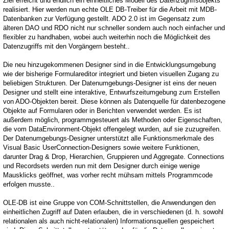
Ziel erreicht und endlich ein einheitliches Modell des Datenzugriffsobjekts
realisiert. Hier werden nun echte OLE DB-Treiber für die Arbeit mit MDB-
Datenbanken zur Verfügung gestellt. ADO 2.0 ist im Gegensatz zum
älteren DAO und RDO nicht nur schneller sondern auch noch einfacher und
flexibler zu handhaben, wobei auch weiterhin noch die Möglichkeit des
Datenzugriffs mit den Vorgängern besteht..
Die neu hinzugekommenen Designer sind in die Entwicklungsumgebung
wie der bisherige Formulareditor integriert und bieten visuellen Zugang zu
beliebigen Strukturen. Der Datenumgebungs-Designer ist eins der neuen
Designer und stellt eine interaktive, Entwurfszeitumgebung zum Erstellen
von ADO-Objekten bereit. Diese können als Datenquelle für datenbezogene
Objekte auf Formularen oder in Berichten verwendet werden. Es ist
außerdem möglich, programmgesteuert als Methoden oder Eigenschaften,
die vom DataEnvironment-Objekt offengelegt wurden, auf sie zuzugreifen.
Der Datenumgebungs-Designer unterstützt alle Funktionsmerkmale des
Visual Basic UserConnection-Designers sowie weitere Funktionen,
darunter Drag & Drop, Hierarchien, Gruppieren und Aggregate. Connections
und Recordsets werden nun mit dem Designer durch einige wenige
Mausklicks geöffnet, was vorher recht mühsam mittels Programmcode
erfolgen musste..
OLE-DB ist eine Gruppe von COM-Schnittstellen, die Anwendungen den
einheitlichen Zugriff auf Daten erlauben, die in verschiedenen (d. h. sowohl
relationalen als auch nicht-relationalen) Informationsquellen gespeichert