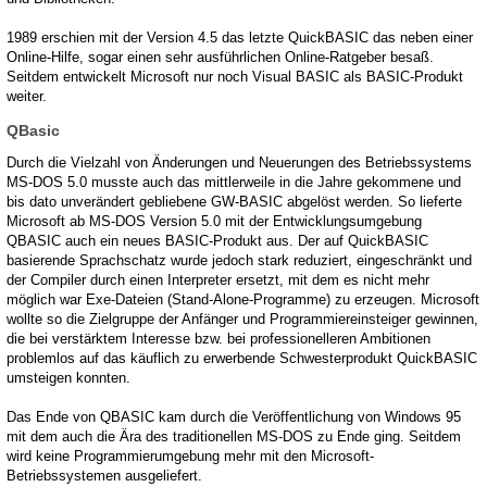
1989 erschien mit der Version 4.5 das letzte QuickBASIC das neben einer
Online-Hilfe, sogar einen sehr ausführlichen Online-Ratgeber besaß.
Seitdem entwickelt Microsoft nur noch Visual BASIC als BASIC-Produkt
weiter.
QBasic
Durch die Vielzahl von Änderungen und Neuerungen des Betriebssystems
MS-DOS 5.0 musste auch das mittlerweile in die Jahre gekommene und
bis dato unverändert gebliebene GW-BASIC abgelöst werden. So lieferte
Microsoft ab MS-DOS Version 5.0 mit der Entwicklungsumgebung
QBASIC auch ein neues BASIC-Produkt aus. Der auf QuickBASIC
basierende Sprachschatz wurde jedoch stark reduziert, eingeschränkt und
der Compiler durch einen Interpreter ersetzt, mit dem es nicht mehr
möglich war Exe-Dateien (Stand-Alone-Programme) zu erzeugen. Microsoft
wollte so die Zielgruppe der Anfänger und Programmiereinsteiger gewinnen,
die bei verstärktem Interesse bzw. bei professionelleren Ambitionen
problemlos auf das käuflich zu erwerbende Schwesterprodukt QuickBASIC
umsteigen konnten.
Das Ende von QBASIC kam durch die Veröffentlichung von Windows 95
mit dem auch die Ära des traditionellen MS-DOS zu Ende ging. Seitdem
wird keine Programmierumgebung mehr mit den Microsoft-
Betriebssystemen ausgeliefert.