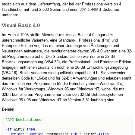
ergab sich aus dem Lieferumfang, der bei der Professional-Version 4
Handbücher mit rund 2.500 Seiten und neun 3½" 1,44MB Disketten
umfasste.
Visual Basic 4.0
Im Herbst 1995 stellte Microsoft mit Visual Basic 4.0 sogar drei
unterschiedliche Varianten, eine Standard- , Professional (Pro) und
Enterprise-Edition vor, das mit einer Unmenge von Änderungen und
Neuerungen aufwartete, die revolutionärste davon: VB 4.0 war nun eine 32-
bit Programmiersprache. Die Standard-Edition war nur eine 32-Bit
Entwicklungsumgebung (VB4-32), die Professional- und Enterprise-Edition
hingegen, enthielten zusätzlich noch eine 16-Bit Entwicklungsumgebung
(VB4-16). Beide Varianten sind quelltextkompatibel, d.h. Sie verwenden
denselben Code für 16-Bit und für 32-Bit Anwendungen und erlauben somit
das Erstellen von Programmen für die Betriebssysteme Windows 3.x,
Windows für Workgroups, Windows 95 und Windows NT, wobei die mit
32Bit kompilierten Programme nur unter den 32-Bit Betriebssystemen
Windows 95 / 98 und Windows NT ab Version 3.51 lauffähig sind.
Beisiel:
#
If
 Win32 
Then
Declare
Function
 PostMessage 
Lib
 "user32" 
Alias
 _
