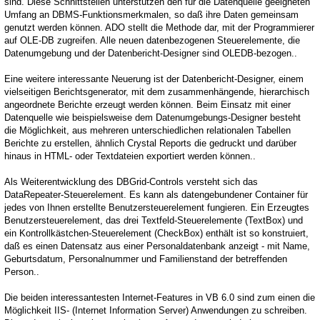
sind. Diese Schnittstellen unterstützen den für die Datenquelle geeigneten
Umfang an DBMS-Funktionsmerkmalen, so daß ihre Daten gemeinsam
genutzt werden können. ADO stellt die Methode dar, mit der Programmierer
auf OLE-DB zugreifen. Alle neuen datenbezogenen Steuerelemente, die
Datenumgebung und der Datenbericht-Designer sind OLEDB-bezogen..
Eine weitere interessante Neuerung ist der Datenbericht-Designer, einem
vielseitigen Berichtsgenerator, mit dem zusammenhängende, hierarchisch
angeordnete Berichte erzeugt werden können. Beim Einsatz mit einer
Datenquelle wie beispielsweise dem Datenumgebungs-Designer besteht
die Möglichkeit, aus mehreren unterschiedlichen relationalen Tabellen
Berichte zu erstellen, ähnlich Crystal Reports die gedruckt und darüber
hinaus in HTML- oder Textdateien exportiert werden können..
Als Weiterentwicklung des DBGrid-Controls versteht sich das
DataRepeater-Steuerelement. Es kann als datengebundener Container für
jedes von Ihnen erstellte Benutzersteuerelement fungieren. Ein Erzeugtes
Benutzersteuerelement, das drei Textfeld-Steuerelemente (TextBox) und
ein Kontrollkästchen-Steuerelement (CheckBox) enthält ist so konstruiert,
daß es einen Datensatz aus einer Personaldatenbank anzeigt - mit Name,
Geburtsdatum, Personalnummer und Familienstand der betreffenden
Person..
Die beiden interessantesten Internet-Features in VB 6.0 sind zum einen die
Möglichkeit IIS- (Internet Information Server) Anwendungen zu schreiben.