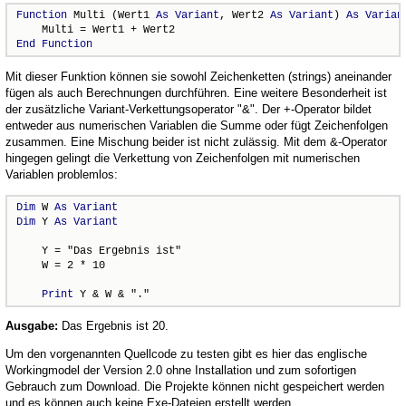
Function
 Multi (Wert1 
As
Variant
, Wert2 
As
Variant
) 
As
Varian
End
Function
Mit dieser Funktion können sie sowohl Zeichenketten (strings) aneinander
fügen als auch Berechnungen durchführen. Eine weitere Besonderheit ist
der zusätzliche Variant-Verkettungsoperator "&". Der +-Operator bildet
entweder aus numerischen Variablen die Summe oder fügt Zeichenfolgen
zusammen. Eine Mischung beider ist nicht zulässig. Mit dem &-Operator
hingegen gelingt die Verkettung von Zeichenfolgen mit numerischen
Variablen problemlos:
Dim
 W 
As
Variant
Dim
 Y 
As
Variant
    Y = "Das Ergebnis ist"

    W = 2 * 10

Print
 Y & W & "."
Ausgabe:
Das Ergebnis ist 20.
Um den vorgenannten Quellcode zu testen gibt es hier das englische
Workingmodel der Version 2.0 ohne Installation und zum sofortigen
Gebrauch zum Download. Die Projekte können nicht gespeichert werden
und es können auch keine Exe-Dateien erstellt werden.