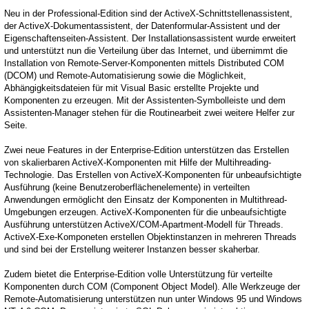
Neu in der Professional-Edition sind der ActiveX-Schnittstellenassistent,
der ActiveX-Dokumentassistent, der Datenformular-Assistent und der
Eigenschaftenseiten-Assistent. Der Installationsassistent wurde erweitert
und unterstützt nun die Verteilung über das Internet, und übernimmt die
Installation von Remote-Server-Komponenten mittels Distributed COM
(DCOM) und Remote-Automatisierung sowie die Möglichkeit,
Abhängigkeitsdateien für mit Visual Basic erstellte Projekte und
Komponenten zu erzeugen. Mit der Assistenten-Symbolleiste und dem
Assistenten-Manager stehen für die Routinearbeit zwei weitere Helfer zur
Seite.
Zwei neue Features in der Enterprise-Edition unterstützen das Erstellen
von skalierbaren ActiveX-Komponenten mit Hilfe der Multihreading-
Technologie. Das Erstellen von ActiveX-Komponenten für unbeaufsichtigte
Ausführung (keine Benutzeroberflächenelemente) in verteilten
Anwendungen ermöglicht den Einsatz der Komponenten in Multithread-
Umgebungen erzeugen. ActiveX-Komponenten für die unbeaufsichtigte
Ausführung unterstützen ActiveX/COM-Apartment-Modell für Threads.
ActiveX-Exe-Komponeten erstellen Objektinstanzen in mehreren Threads
und sind bei der Erstellung weiterer Instanzen besser skaherbar.
Zudem bietet die Enterprise-Edition volle Unterstützung für verteilte
Komponenten durch COM (Component Object Model). Alle Werkzeuge der
Remote-Automatisierung unterstützen nun unter Windows 95 und Windows