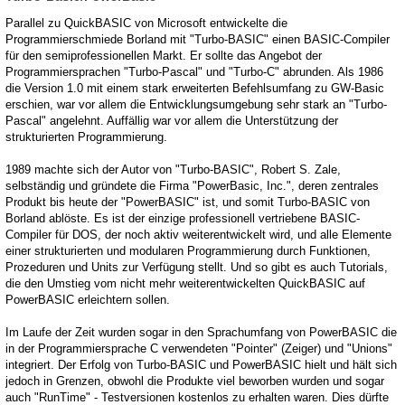
Parallel zu QuickBASIC von Microsoft entwickelte die
Programmierschmiede Borland mit "Turbo-BASIC" einen BASIC-Compiler
für den semiprofessionellen Markt. Er sollte das Angebot der
Programmiersprachen "Turbo-Pascal" und "Turbo-C" abrunden. Als 1986
die Version 1.0 mit einem stark erweiterten Befehlsumfang zu GW-Basic
erschien, war vor allem die Entwicklungsumgebung sehr stark an "Turbo-
Pascal" angelehnt. Auffällig war vor allem die Unterstützung der
strukturierten Programmierung.
1989 machte sich der Autor von "Turbo-BASIC", Robert S. Zale,
selbständig und gründete die Firma "PowerBasic, Inc.", deren zentrales
Produkt bis heute der "PowerBASIC" ist, und somit Turbo-BASIC von
Borland ablöste. Es ist der einzige professionell vertriebene BASIC-
Compiler für DOS, der noch aktiv weiterentwickelt wird, und alle Elemente
einer strukturierten und modularen Programmierung durch Funktionen,
Prozeduren und Units zur Verfügung stellt. Und so gibt es auch Tutorials,
die den Umstieg vom nicht mehr weiterentwickelten QuickBASIC auf
PowerBASIC erleichtern sollen.
Im Laufe der Zeit wurden sogar in den Sprachumfang von PowerBASIC die
in der Programmiersprache C verwendeten "Pointer" (Zeiger) und "Unions"
integriert. Der Erfolg von Turbo-BASIC und PowerBASIC hielt und hält sich
jedoch in Grenzen, obwohl die Produkte viel beworben wurden und sogar
auch "RunTime" - Testversionen kostenlos zu erhalten waren. Dies dürfte