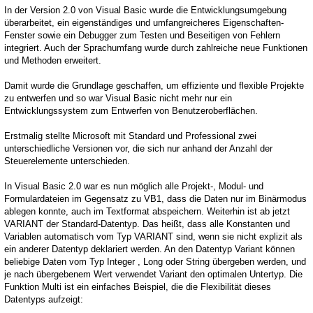
In der Version 2.0 von Visual Basic wurde die Entwicklungsumgebung
überarbeitet, ein eigenständiges und umfangreicheres Eigenschaften-
Fenster sowie ein Debugger zum Testen und Beseitigen von Fehlern
integriert. Auch der Sprachumfang wurde durch zahlreiche neue Funktionen
und Methoden erweitert.
Damit wurde die Grundlage geschaffen, um effiziente und flexible Projekte
zu entwerfen und so war Visual Basic nicht mehr nur ein
Entwicklungssystem zum Entwerfen von Benutzeroberflächen.
Erstmalig stellte Microsoft mit Standard und Professional zwei
unterschiedliche Versionen vor, die sich nur anhand der Anzahl der
Steuerelemente unterschieden.
In Visual Basic 2.0 war es nun möglich alle Projekt-, Modul- und
Formulardateien im Gegensatz zu VB1, dass die Daten nur im Binärmodus
ablegen konnte, auch im Textformat abspeichern. Weiterhin ist ab jetzt
VARIANT der Standard-Datentyp. Das heißt, dass alle Konstanten und
Variablen automatisch vom Typ VARIANT sind, wenn sie nicht explizit als
ein anderer Datentyp deklariert werden. An den Datentyp Variant können
beliebige Daten vom Typ Integer , Long oder String übergeben werden, und
je nach übergebenem Wert verwendet Variant den optimalen Untertyp. Die
Funktion Multi ist ein einfaches Beispiel, die die Flexibilität dieses
Datentyps aufzeigt: