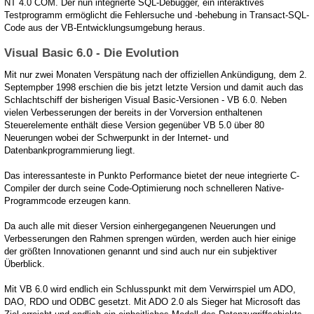
NT 4.0 COM. Der nun integrierte SQL-Debugger, ein interaktives
Testprogramm ermöglicht die Fehlersuche und -behebung in Transact-SQL-
Code aus der VB-Entwicklungsumgebung heraus.
Visual Basic 6.0 - Die Evolution
Mit nur zwei Monaten Verspätung nach der offiziellen Ankündigung, dem 2.
Septempber 1998 erschien die bis jetzt letzte Version und damit auch das
Schlachtschiff der bisherigen Visual Basic-Versionen - VB 6.0. Neben
vielen Verbesserungen der bereits in der Vorversion enthaltenen
Steuerelemente enthält diese Version gegenüber VB 5.0 über 80
Neuerungen wobei der Schwerpunkt in der Internet- und
Datenbankprogrammierung liegt.
Das interessanteste in Punkto Performance bietet der neue integrierte C-
Compiler der durch seine Code-Optimierung noch schnelleren Native-
Programmcode erzeugen kann.
Da auch alle mit dieser Version einhergegangenen Neuerungen und
Verbesserungen den Rahmen sprengen würden, werden auch hier einige
der größten Innovationen genannt und sind auch nur ein subjektiver
Überblick.
Mit VB 6.0 wird endlich ein Schlusspunkt mit dem Verwirrspiel um ADO,
DAO, RDO und ODBC gesetzt. Mit ADO 2.0 als Sieger hat Microsoft das