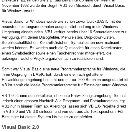
Diskette Platz fanden wie z.B. das bekannte Commander Keen. Im
November 1992 wurde der Begriff VB1 von Microsoft durch Visual Basic
für Windows ersetzt.
Visual Basic für Windows wurde wie schon zuvor QuickBASIC mit den
neuesten Leistungsmerkmalen ausgestattet und eng in die Windows-
Umgebung eingebunden. VB1 verfügt bereits über 16 Steuerelemente zur
Verfügung, mit denen Dialogfelder, Menüleisten, Drop-down-Listen,
Befehlsschaltflächen, Kontrollkästchen, Symbolleisten usw. realisiert
werden können. Es werden auch die Quellcodes für einen Karteikasten,
einen Symboleditor sowie einen Taschenrechner mitgeliefert, die
aufzeigen, welche Projekte ganz einfach zu realisieren sind.
Somit war Visual Basic eine neue Programmiersprache für Windows, die
ihren Ursprung im BASIC hat, durch eine einfach gehaltene
Entwicklungsumgebung besticht und mit ca. 200 Befehlen ausgestattet ist.
VB ist somit die ideale Programmiersprache für Einsteiger unter Windows.
VB 1.0 ist eine schnörkellose, effiziente Entwicklungsumgebung. Sie hat
jedoch einen grossen Nachteil: Alle Programm- und Formulardateien legt
VB1 nur in binärer Form ab. Allerdings lassen sich VB 1.0-Projekte direkt
in VB 2.0 und VB 3.0 einlesen und von dort aus als Text speichern. Für
Einsteiger ist dieses System bis heute zu empfehlen.
Visual Basic 2.0