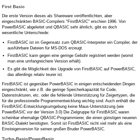
First Basic
Die erste Version dieses als Shareware veröffentlichten, aber
eingeschränkten BASIC-Compilers "FirstBASIC" erschien 1996. Von
PowerBASIC abgeleitet und QBASIC sehr ähnlich, gibt es doch
wesentliche Unterschiede:
FirstBASIC ist im Gegensatz zum QBASIC-Interpreter ein Compiler, der
ausführbare Dateien für MS-DOS erzeugt.
FirstBASIC kann gegen eine geringe Gebühr registriert werden (womit
man eine umfangreichere Version erhält).
Es gibt die Möglichkeit des Upgrade von FirstBASIC auf PowerBASIC,
das allerdings relativ teurer ist.
FirstBASIC ist gegenüber PowerBASIC in einigen entscheidenden Dingen
eingeschränkt, wie z.B. die geringe Speicherkapazität für Code,
Datenstrukturen, etc. oder die fehlende Unterstützung für Zeigertypen, die
für die professionelle Programmentwicklung wichtig sind. Auch enthält die
FirstBASIC-Entwicklungsumgebung keine Maus-Unterstützung (wie
PowerBASIC vor der Version 3.0) Die Zielgruppe für FirstBASIC waren
scheinbar ehemalige QBASIC-Programmierer, die einen günstigen neueren
BASIC-Dialekt benötigten. Somit ist FirstBASIC nicht viel mehr als eine
Einsteigerversion für seinen großen Bruder PowerBASIC.
Turbo-Basic/PowerBasic