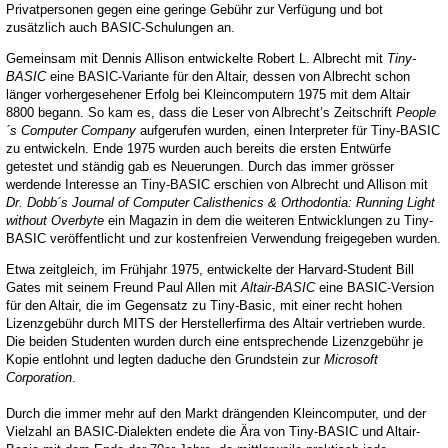
Privatpersonen gegen eine geringe Gebühr zur Verfügung und bot
zusätzlich auch BASIC-Schulungen an.
Gemeinsam mit Dennis Allison entwickelte Robert L. Albrecht mit
Tiny-
BASIC
eine BASIC-Variante für den Altair, dessen von Albrecht schon
länger vorhergesehener Erfolg bei Kleincomputern 1975 mit dem Altair
8800 begann. So kam es, dass die Leser von Albrecht’s Zeitschrift
People
´s Computer Company
aufgerufen wurden, einen Interpreter für Tiny-BASIC
zu entwickeln. Ende 1975 wurden auch bereits die ersten Entwürfe
getestet und ständig gab es Neuerungen. Durch das immer grösser
werdende Interesse an Tiny-BASIC erschien von Albrecht und Allison mit
Dr. Dobb´s Journal of Computer Calisthenics & Orthodontia: Running Light
without Overbyte
ein Magazin in dem die weiteren Entwicklungen zu Tiny-
BASIC veröffentlicht und zur kostenfreien Verwendung freigegeben wurden.
Etwa zeitgleich, im Frühjahr 1975, entwickelte der Harvard-Student Bill
Gates mit seinem Freund Paul Allen mit
Altair-BASIC
eine BASIC-Version
für den Altair, die im Gegensatz zu Tiny-Basic, mit einer recht hohen
Lizenzgebühr durch MITS der Herstellerfirma des Altair vertrieben wurde.
Die beiden Studenten wurden durch eine entsprechende Lizenzgebühr je
Kopie entlohnt und legten daduche den Grundstein zur
Microsoft
Corporation
.
Durch die immer mehr auf den Markt drängenden Kleincomputer, und der
Vielzahl an BASIC-Dialekten endete die Ära von Tiny-BASIC und Altair-