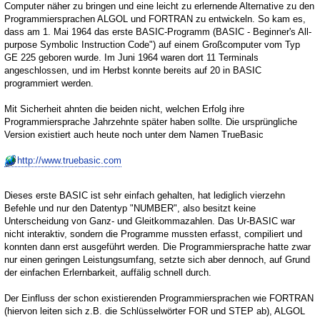
Computer näher zu bringen und eine leicht zu erlernende Alternative zu den
Programmiersprachen ALGOL und FORTRAN zu entwickeln. So kam es,
dass am 1. Mai 1964 das erste BASIC-Programm (BASIC - Beginner's All-
purpose Symbolic Instruction Code") auf einem Großcomputer vom Typ
GE 225 geboren wurde. Im Juni 1964 waren dort 11 Terminals
angeschlossen, und im Herbst konnte bereits auf 20 in BASIC
programmiert werden.
Mit Sicherheit ahnten die beiden nicht, welchen Erfolg ihre
Programmiersprache Jahrzehnte später haben sollte. Die ursprüngliche
Version existiert auch heute noch unter dem Namen TrueBasic
http://www.truebasic.com
Dieses erste BASIC ist sehr einfach gehalten, hat lediglich vierzehn
Befehle und nur den Datentyp "NUMBER", also besitzt keine
Unterscheidung von Ganz- und Gleitkommazahlen. Das Ur-BASIC war
nicht interaktiv, sondern die Programme mussten erfasst, compiliert und
konnten dann erst ausgeführt werden. Die Programmiersprache hatte zwar
nur einen geringen Leistungsumfang, setzte sich aber dennoch, auf Grund
der einfachen Erlernbarkeit, auffälig schnell durch.
Der Einfluss der schon existierenden Programmiersprachen wie FORTRAN
(hiervon leiten sich z.B. die Schlüsselwörter FOR und STEP ab), ALGOL