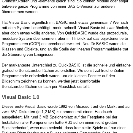
Grundstrukturen und -elemente gleich sind. So können Module oder sogar
teilweise ganze Programme von einer BASIC-Version zur anderen
übernommen werden.
Hat Visual Basic eigentlich mit BASIC noch etwas gemeinsam? Wer sich
mit dem System beschäftigt, merkt schnell: Visual Basic ist zwar ähnlich,
aber doch etwas völlig anderes. Von QuickBASIC wurde das prozedurale,
modulare System übernommen, aber im Hinblick auf das objektorientierte
Programmieren (OOP) entsprechend erweitert. Neu für BASIC waren die
Klassen und Objekte, und an die Stelle der linearen Programmabläufe trat
die Steuerung von Ereignissen.
Der markanteste Unterschied zu QuickBASIC ist die schnelle und einfache
grafische Benutzeroberflächen zu erstellen. Wo sonst zahlreiche Zeilen
Programmcode erforderlich waren, um ein kleines Fenster auf den
Bildschirm zeichnen zu können, werden jetzt komfortable
Benutzeroberflächen einfach per Mausklick erstellt.
Visual Basic 1.0
Dieses erste Visual Basic wurde 1992 von Microsoft auf den Markt und auf
zwei 5¼"-Disketten (je 1,2 MB) zusammen mit einem Handbuch
ausgeliefert. Mit rund 3 MB Speicherplatz auf der Festplatte bei der
Installation aller Komponenten hatte VB1 schon einen recht großen
Speicherbedarf, wenn man bedenkt, dass komplette Spiele auf nur einer