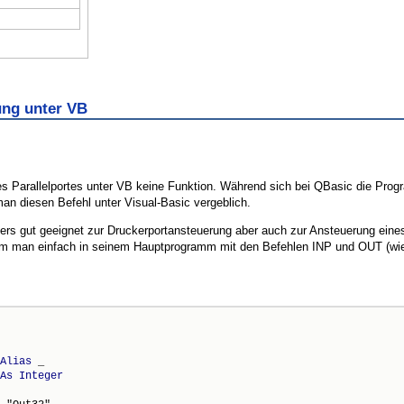
ung unter VB
des Parallelportes unter VB keine Funktion. Während sich bei QBasic die Pro
man diesen Befehl unter Visual-Basic vergeblich.
ers gut geeignet zur Druckerportansteuerung aber auch zur Ansteuerung eines j
dem man einfach in seinem Hauptprogramm mit den Befehlen INP und OUT (wie
Alias
 _

As
Integer