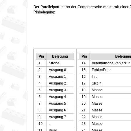
Der Parallelport ist an der Computerseite meist mit einer
Pinbelegung:
Pin
Belegung
Pin
Belegung
1
Strobe
14
Automatische Papierzufu
2
Ausgang 0
15
Fehler/Error
3
Ausgang 1
16
Init
4
Ausgang 2
17
Slct in
5
Ausgang 3
18
Masse
6
Ausgang 4
19
Masse
7
Ausgang 5
20
Masse
8
Ausgang 6
21
Masse
9
Ausgang 7
22
Masse
10
.
23
Masse
11
Busy
24
Masse