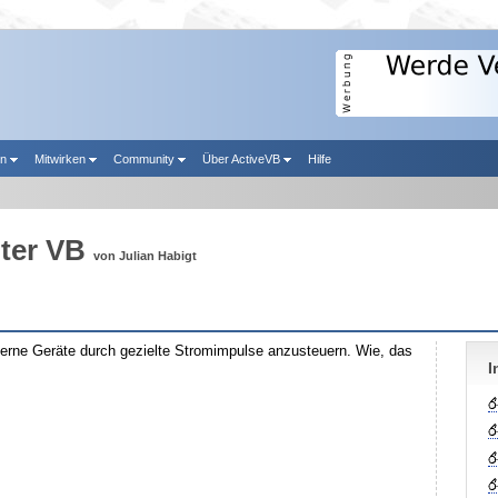
en
Mitwirken
Community
Über ActiveVB
Hilfe
ter VB
von Julian Habigt
xterne Geräte durch gezielte Stromimpulse anzusteuern. Wie, das
I