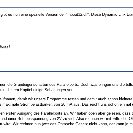
 es nun eine spezielle Version der "Inpout32.dll". Diese Dynamic Link Libra
Bytes]
n die Grundeigenschaften des Parallelports. Doch was bringen uns die toll
in diesem Kapitel einige Schaltungen vor.
 aufbauen, damit wir unsere Programme testen und damit auch schon kleinere 
ne maximale Strombelastbarkeit von 20 mA aus. Das reicht uns schon einmal 
en ersten Ausgang des Parallelports an. Wir haben oben aber gelesen, dass de
nd einer Betriebsspannung von 2V zu viel. Also rechnen wir mit Hilfe des
rt wird. Wir rechnen nun (wer des Ohmsche Gesetz nicht kann, der kann ja ma