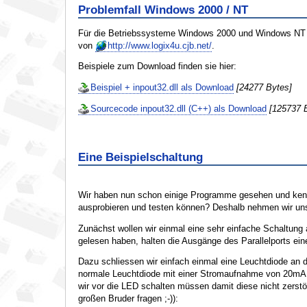
Problemfall Windows 2000 / NT
Für die Betriebssysteme Windows 2000 und Windows NT gibt
von
http://www.logix4u.cjb.net/
.
Beispiele zum Download finden sie hier:
Beispiel + inpout32.dll als Download
[24277 Bytes]
Sourcecode inpout32.dll (C++) als Download
[125737 
Eine Beispielschaltung
Wir haben nun schon einige Programme gesehen und kenne
ausprobieren und testen können? Deshalb nehmen wir uns 
Zunächst wollen wir einmal eine sehr einfache Schaltung
gelesen haben, halten die Ausgänge des Parallelports ei
Dazu schliessen wir einfach einmal eine Leuchtdiode an d
normale Leuchtdiode mit einer Stromaufnahme von 20mA u
wir vor die LED schalten müssen damit diese nicht zerstö
großen Bruder fragen ;-)):