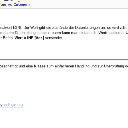
 "Out32" _

lue 
As
Integer
)
alwert h378. Der Wert gibt die Zustände der Datenleitungen an, so wird z.B. 
mehrere Datenleitungen anzusteuern kann man einfach die Werte addieren. Um
er Befehl
Wert = INP [Adr.]
verwendet.
eschäftigt und eine Klasse zum einfacheren Handling und zur Überprüfung des
eyondlogic.org