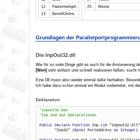
12
Papiermangel
25
Masse
13
Bereit/Online
Grundlagen der Parallelportprogrammier
Die InpOut32.dll
Wie für so viele Dinge gibt es auch für die Ansteuerung 
[Wert]
sehr einfach und schnell realisieren ließen, sucht 
Eine Dll muss also wieder einmal dafür herhalten. Besond
Ich habe dazu schon einmal ein Modul vorbereitet, mit 
Deklaration
Public
Declare
Function
 Inp 
Lib
 "inpout32.dll"
       "Inp32" (
ByVal
 PortAddress 
As
Integer
) 