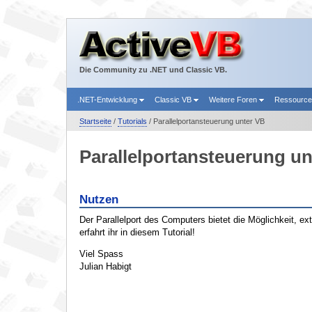
Die Community zu .NET und Classic VB.
.NET-Entwicklung
Classic VB
Weitere Foren
Ressourc
Startseite
/
Tutorials
/ Parallelportansteuerung unter VB
Parallelportansteuerung un
Nutzen
Der Parallelport des Computers bietet die Möglichkeit, e
erfahrt ihr in diesem Tutorial!
Viel Spass
Julian Habigt