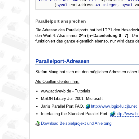
Public
Declare
Sub
 Out 
Lib
 "inpout32.dll"
Alias
       (
ByVal
 PortAddress 
As
Integer
, 
ByVal
 Va
Parallelport ansprechen
Die Adresse des Parallelports hat bei LTP1 den Hexadezim
den Wert 4. Also immer
2^n (n=Datenleitung 0 - 7)
. Um 
funktioniert das ganze eigentlich ebenso, nur wird dazu d
Parallelport-Adressen
Stefan Maag hat sich mit den möglichen Adressen näher b
Als Quellen dienten ihm:
www.activevb.de - Tutorials
MSDN Library Juli 2001, Microsoft
Jan's Parallel Port FAQ,
http://www.logix4u.cjb.net
Interfacing the Standard Parallel Port,
http://www.b
Download Beispielprojekt und Anleitung