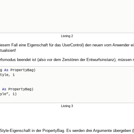
Listing 2
 diesem Fall eine Eigenschaft für das UserControl) den neuen vom Anwender ei
ualisiert!
rfsmodus beendet ist (also vor dem Zerstören der Entwurfsinstanz), müssen
g 
As
 PropertyBag)

 
As
 PropertyBag)

Listing 3
rStyle-Eigenschaft in der PropertyBag. Es werden drei Argumente übergeben 