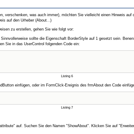
en, verschenken, was auch immer), möchten Sie vielleicht einen Hinweis auf 
is auf den Urheber (About...)
isen zu erstellen, gehen Sie wie folgt vor:
 Sinnvollerweise sollte die Eigenschaft BorderStyle auf 1 gesetzt sein. Bene
n Sie in das UserControl folgenden Code ein:
Listing 6
Button einfügen, oder im FormClick-Ereignis des frmAbout den Code einfüg
Listing 7
tribute" auf. Suchen Sie den Namen "ShowAbout". Klicken Sie auf "Erweitert"