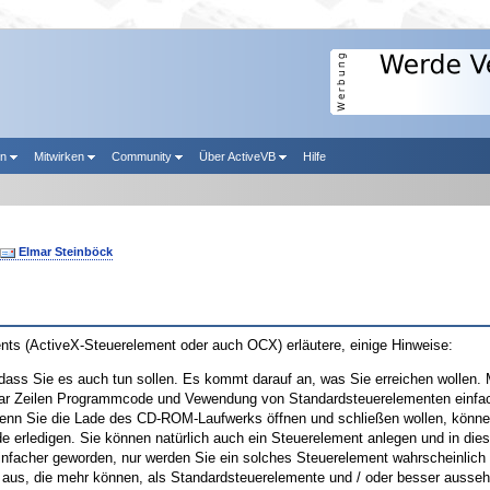
en
Mitwirken
Community
Über ActiveVB
Hilfe
Elmar Steinböck
ents (ActiveX-Steuerelement oder auch OCX) erläutere, einige Hinweise:
 dass Sie es auch tun sollen. Es kommt darauf an, was Sie erreichen wollen.
in paar Zeilen Programmcode und Vewendung von Standardsteuerelementen einfa
enn Sie die Lade des CD-ROM-Laufwerks öffnen und schließen wollen, könne
de erledigen. Sie können natürlich auch ein Steuerelement anlegen und in die
nfacher geworden, nur werden Sie ein solches Steuerelement wahrscheinlich 
 aus, die mehr können, als Standardsteuerelemente und / oder besser ausseh