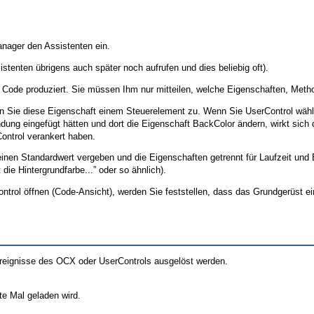
ager den Assistenten ein.
stenten übrigens auch später noch aufrufen und dies beliebig oft).
en Code produziert. Sie müssen Ihm nur mitteilen, welche Eigenschaften, Meth
n Sie diese Eigenschaft einem Steuerelement zu. Wenn Sie UserControl wähle
dung eingefügt hätten und dort die Eigenschaft BackColor ändern, wirkt sich 
ontrol verankert haben.
inen Standardwert vergeben und die Eigenschaften getrennt für Laufzeit und
ie Hintergrundfarbe...” oder so ähnlich).
ol öffnen (Code-Ansicht), werden Sie feststellen, dass das Grundgerüst einige
 Ereignisse des OCX oder UserControls ausgelöst werden.
te Mal geladen wird.