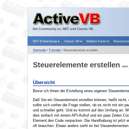
Die Community zu .NET und Classic VB.
.NET-Entwicklung
Classic VB
Weitere Foren
Ressourc
Startseite
/
Tutorials
/ Steuerelemente erstellen
Steuerelemente erstellen
von
Übersicht
Bevor ich Ihnen die Erstellung eines eigenen Steuerelem
Daß Sie ein Steuerelement erstellen können, heißt nicht,
sollte sich vorher die Frage stellen, ob es nicht mit e
und schneller geht. Und es kommt auf den Umfang an. W
dies einfach mit einem API-Aufruf und ein paar Zeilen Co
Element den Code verpacken. Die Handhabung ist jetzt ei
oft brauchen. Etwas anders sieht es bei Steuerelementen