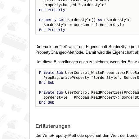
  UserControl.BorderStyle = newB

End
Property
Property
Get
 BorderStyle() 
As
 eBorderStyle

End
Property
Die Funktion ”Let” weist der Eigenschaft BorderStyle (in
PropertyChanged-Methode. Damit wird die Eigenschaft akt
Um diese Einstellungen auch zu sichern, wenn der Entwu
Private
Sub
 UserControl_WriteProperties(PropBa
End
Sub
Private
Sub
 UserControl_ReadProperties(PropBag
End
Sub
Erläuterungen
Die WriteProperty-Methode speichert den Wert der Borde