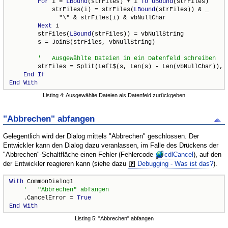
For
 i = 
LBound
(strFiles) + 1 
To
UBound
(strFiles)

            strFiles(i) = strFiles(
LBound
(strFiles)) & _

              "\" & strFiles(i) & vbNullChar

Next
 i

        strFiles(
LBound
(strFiles)) = vbNullString

        s = Join$(strFiles, vbNullString)

        strFiles = Split(Left$(s, Len(s) - Len(vbNullChar)), v
End
If
End
With
Listing 4: Ausgewählte Dateien als Datenfeld zurückgeben
"Abbrechen" abfangen
Gelegentlich wird der Dialog mittels "Abbrechen" geschlossen. Der
Entwickler kann den Dialog dazu veranlassen, im Falle des Drückens der
"Abbrechen"-Schaltfläche einen Fehler (Fehlercode
cdlCancel
), auf den
der Entwickler reagieren kann (siehe dazu
Debugging - Was ist das?
).
With
 CommonDialog1

    .CancelError = 
True
End
With
Listing 5: "Abbrechen" abfangen