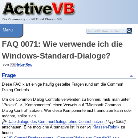
Über ActiveVB
Hilfe
Die Community zu .NET und Classic VB.
Menü
FAQ 0071: Wie verwende ich die
Windows-Standard-Dialoge?
von
Helge Rex
Frage
Diese FAQ klärt einige häufig gestellte Fragen rund um die Common
Dialog Controls.
Um die Common Dialog Controls verwenden zu können, muß man unter
"Projekt" -> "Komponenten" einen Verweis auf "Microsoft Common
Dialog Control" setzen. Wer diese Komponente nicht benutzen kann oder
möchte, sollte sich
Dateidialoge des CommonDialogs ohne Control nutzen
[Tipp 0368]
anschauen. Eine mögliche Alternative ist in der
Klassen-Rubrik
zu
finden: