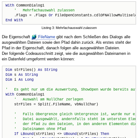
With
 CommonDialog1

    .Flags = .Flags 
Or
End
With
Listing 3: Mehrfachauswahl zulassen
Die Eigenschaft
.FileName
gibt nach dem Schließen des Dialogs alle
ausgewählten Dateien sowie den Pfad dahin zurück. Als erstes steht der
Pfad in der Eigenschaft, danach folgen alle ausgewählten Dateien.
Der folgende Codeausschnitt zeigt, wie die ausgewählten Dateinamen in
ein Datenfeld umgeformt werden können:
Dim
 strFiles() 
As
String
Dim
 s 
As
String
Dim
 i 
As
Long
With
 CommonDialog1

    strFiles = Split(.FileName, vbNullChar)

If
LBound
(strFiles) <> 
UBound
(strFiles) 
Then