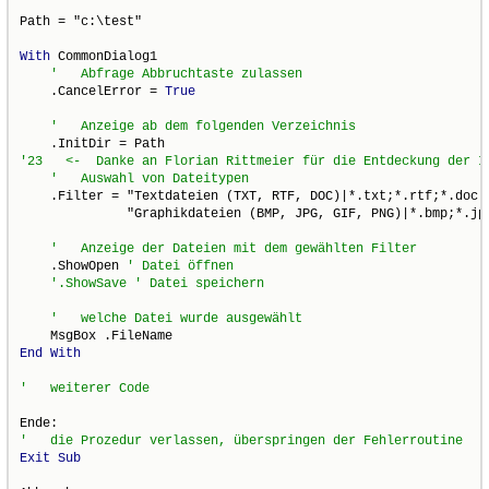
Path = "c:\test"

With
 CommonDialog1

    .CancelError = 
True
    .Filter = "Textdateien (TXT, RTF, DOC)|*.txt;*.rtf;*.doc|"
              "Graphikdateien (BMP, JPG, GIF, PNG)|*.bmp;*.jpg
    .ShowOpen 
End
With
Exit
Sub